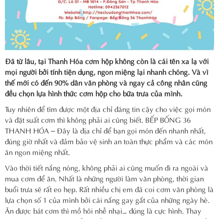
Đã từ lâu, tại Thanh Hóa cơm hộp không còn là cái tên xa lạ với
mọi người bởi tính tiện dụng, ngon miệng lại nhanh chóng. Và vì
thế mới có đến 90% dân văn phòng và ngay cả công nhân cũng
đều chọn lựa hình thức cơm hộp cho bữa trưa của mình.
Tuy nhiên để tìm được một địa chỉ đáng tin cậy cho việc gọi món
và đặt suất cơm thì không phải ai cũng biết. BẾP BỐNG 36
THANH HÓA – Đây là địa chỉ để bạn gọi món đến nhanh nhất,
đúng giờ nhất và đảm bảo vệ sinh an toàn thực phẩm và các món
ăn ngon miệng nhất.
Vào thời tiết nắng nóng, không phải ai cũng muốn đi ra ngoài và
mua cơm để ăn. Nhất là những người làm văn phòng, thời gian
buổi trưa sẽ rất eo hẹp. Rất nhiều chị em đã coi cơm văn phòng là
lựa chọn số 1 của mình bởi cái nắng gay gắt của những ngày hè.
Ăn được bát cơm thì mồ hôi nhễ nhại… đúng là cực hình. Thay