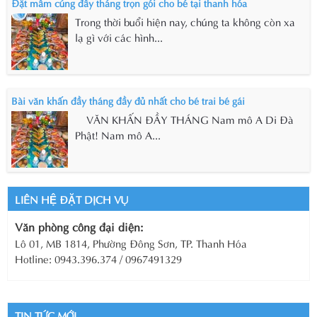
Đặt mâm cúng đầy tháng trọn gói cho bé tại thanh hóa
Trong thời buổi hiện nay, chúng ta không còn xa
lạ gì với các hình...
Bài văn khấn đầy tháng đầy đủ nhất cho bé trai bé gái
VĂN KHẤN ĐẦY THÁNG Nam mô A Di Đà
Phật! Nam mô A...
LIÊN HỆ ĐẶT DỊCH VỤ
Văn phòng công đại diện:
Lô 01, MB 1814, Phường Đông Sơn, TP. Thanh Hóa
Hotline: 0943.396.374 / 0967491329
TIN TỨC MỚI