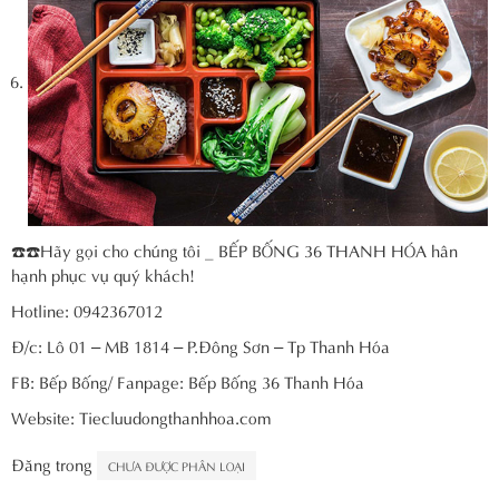
☎️☎️Hãy gọi cho chúng tôi _ BẾP BỐNG 36 THANH HÓA hân
hạnh phục vụ quý khách!
Hotline: 0942367012
Đ/c: Lô 01 – MB 1814 – P.Đông Sơn – Tp Thanh Hóa
FB: Bếp Bống/ Fanpage: Bếp Bống 36 Thanh Hóa
Website: Tiecluudongthanhhoa.com
Đăng trong
CHƯA ĐƯỢC PHÂN LOẠI