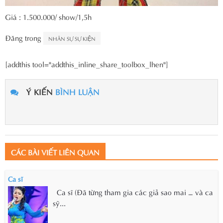
Giá : 1.500.000/ show/1,5h
Đăng trong
NHÂN SỰ SỰ KIỆN
[addthis tool="addthis_inline_share_toolbox_lhen"]
Ý KIẾN
BÌNH LUẬN
CÁC BÀI VIẾT LIÊN QUAN
Ca sĩ
Ca sĩ (Đã từng tham gia các giả sao mai … và ca
sỹ...