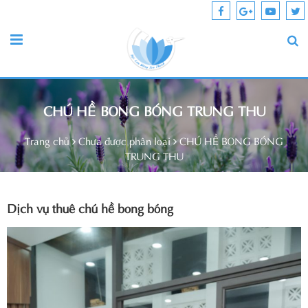
CHÚ HỀ BONG BÓNG TRUNG THU
Trang chủ
Chưa được phân loại
CHÚ HỀ BONG BÓNG
TRUNG THU
Dịch vụ thuê chú hề bong bóng