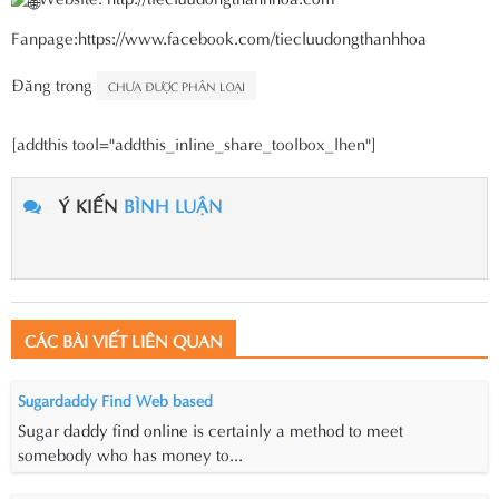
Fanpage:
https://www.facebook.com/tiecluudongthanhhoa
Đăng trong
CHƯA ĐƯỢC PHÂN LOẠI
[addthis tool="addthis_inline_share_toolbox_lhen"]
Ý KIẾN
BÌNH LUẬN
CÁC BÀI VIẾT LIÊN QUAN
Sugardaddy Find Web based
Sugar daddy find online is certainly a method to meet
somebody who has money to...