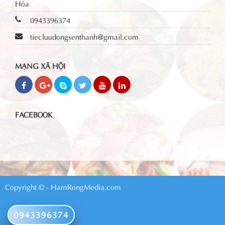
Hóa
0943396374
tiecluudongsenthanh@gmail.com
MẠNG XÃ HỘI
FACEBOOK
Copyright © - HamRongMedia.com
0943396374