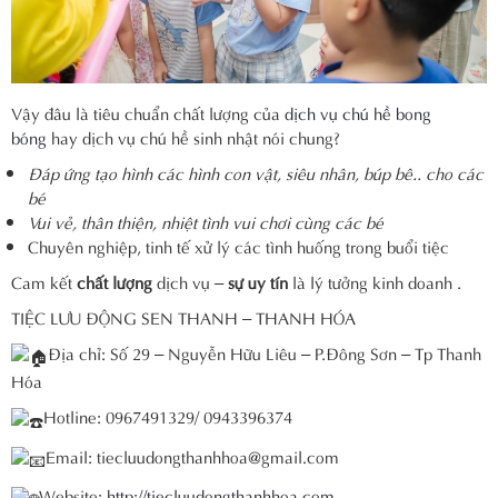
Vậy đâu là tiêu chuẩn chất lượng của
dịch vụ chú hề bong
bóng
hay dịch vụ chú hề sinh nhật nói chung?
Đáp ứng tạo hình các hình con vật, siêu nhân, búp bê.. cho các
bé
Vui vẻ, thân thiện, nhiệt tình vui chơi cùng các bé
Chuyên nghiệp, tinh tế xử lý các tình huống trong buổi tiệc
Cam kết
chất lượng
dịch vụ –
sự uy tín
là lý tưởng kinh doanh .
TIỆC LƯU ĐỘNG SEN THANH – THANH HÓA
Địa chỉ: Số 29 – Nguyễn Hữu Liêu – P.Đông Sơn – Tp Thanh
Hóa
Hotline: 0967491329/ 0943396374
Email: tiecluudongthanhhoa@gmail.com
Website:
http://tiecluudongthanhhoa.com