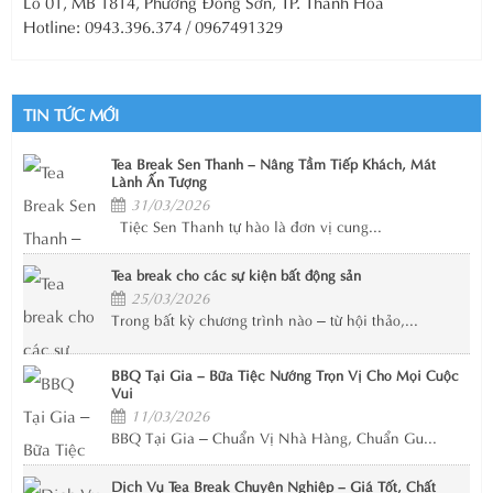
Lô 01, MB 1814, Phường Đông Sơn, TP. Thanh Hóa
Hotline: 0943.396.374 / 0967491329
TIN TỨC MỚI
Tea Break Sen Thanh – Nâng Tầm Tiếp Khách, Mát
Lành Ấn Tượng
31/03/2026
Tiệc Sen Thanh tự hào là đơn vị cung...
Tea break cho các sự kiện bất động sản
25/03/2026
Trong bất kỳ chương trình nào – từ hội thảo,...
BBQ Tại Gia – Bữa Tiệc Nướng Trọn Vị Cho Mọi Cuộc
Vui
11/03/2026
BBQ Tại Gia – Chuẩn Vị Nhà Hàng, Chuẩn Gu...
Dịch Vụ Tea Break Chuyên Nghiệp – Giá Tốt, Chất