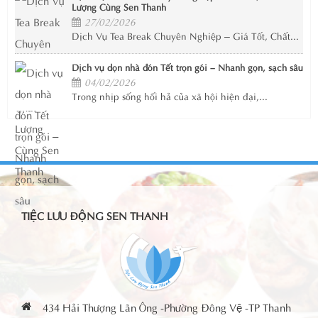
Lượng Cùng Sen Thanh
27/02/2026
Dịch Vụ Tea Break Chuyên Nghiệp – Giá Tốt, Chất...
Dịch vụ dọn nhà đón Tết trọn gói – Nhanh gọn, sạch sâu
04/02/2026
Trong nhịp sống hối hả của xã hội hiện đại,...
TIỆC LƯU ĐỘNG SEN THANH
434 Hải Thượng Lãn Ông -Phường Đông Vệ -TP Thanh