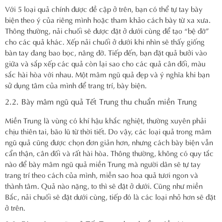
Với 5 loại quả chính được đề cập ở trên, bạn có thể tự tay bày
biện theo ý của riêng mình hoặc tham khảo cách bày từ xa xưa.
Thông thường, nải chuối sẽ được đặt ở dưới cùng để tạo “bệ đỡ”
cho các quả khác. Xếp nải chuối ở dưới khi nhìn sẽ thấy giống
bàn tay đang bao bọc, nâng đỡ. Tiếp đến, bạn đặt quả bưởi vào
giữa và sắp xếp các quả còn lại sao cho các quả cân đối, màu
sắc hài hòa với nhau. Một mâm ngũ quả đẹp và ý nghĩa khi bạn
sử dụng tâm của mình để trang trí, bày biện.
2.2. Bày mâm ngũ quả Tết Trung thu chuẩn miền Trung
Miền Trung là vùng có khí hậu khắc nghiệt, thường xuyên phải
chịu thiên tai, bão lũ từ thời tiết. Do vậy, các loại quả trong mâm
ngũ quả cũng được chọn đơn giản hơn, nhưng cách bày biện vẫn
cẩn thận, cân đối và rất hài hòa. Thông thường, không có quy tắc
nào để bày mâm ngũ quả miền Trung mà người dân sẽ tự tay
trang trí theo cách của mình, miễn sao hoa quả tươi ngon và
thành tâm. Quả nào nặng, to thì sẽ đặt ở dưới. Cũng như miền
Bắc, nải chuối sẽ đặt dưới cùng, tiếp đó là các loại nhỏ hơn sẽ đặt
ở trên.