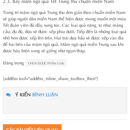
2.3. Bày mâm ngũ quả Tết Trung thu chuẩn miền Nam
Trang trí mâm ngũ quả Trung thu đơn giản theo chuẩn miền Nam
sẽ giúp người dân miền Nam thể hiện được mong muốn một mùa
Tết đoàn viên đủ đầy, sung túc. Các loại quả nặng, to như: mãng
cầu, đu đủ, dừa sẽ được xếp phía dưới. Tiếp đến là những loại quả
nhỏ hơn được xếp lên trên. Hai trái dưa hấu sẽ được xếp vào đĩa
để hai bên của mâm ngũ quả. Mâm ngũ quả miền Trung sau khi
được bày biện xong sẽ giống như ngọn tháp.
Đăng trong
CHƯA ĐƯỢC PHÂN LOẠI
[addthis tool="addthis_inline_share_toolbox_lhen"]
Ý KIẾN
BÌNH LUẬN
CÁC BÀI VIẾT LIÊN QUAN