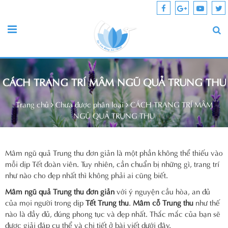
CÁCH TRANG TRÍ MÂM NGŨ QUẢ TRUNG THU
Trang chủ
Chưa được phân loại
CÁCH TRANG TRÍ MÂM
NGŨ QUẢ TRUNG THU
Mâm ngũ quả Trung thu đơn giản là một phần không thể thiếu vào
mỗi dịp Tết đoàn viên. Tuy nhiên, cần chuẩn bị những gì, trang trí
như nào cho đẹp nhất thì không phải ai cũng biết.
Mâm ngũ quả Trung thu đơn giản
với ý nguyện cầu hòa, an đủ
của mọi người trong dịp
Tết Trung thu
.
Mâm cỗ Trung thu
như thế
nào là đầy đủ, đúng phong tục và đẹp nhất. Thắc mắc của bạn sẽ
được giải đáp cụ thể và chi tiết ở bài viết dưới đây.