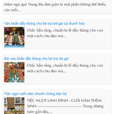
Mâm ngũ quả Trung thu đơn giản là một phần không thể thiếu
vào mỗi...
Văn khấn đầy tháng cho bé trai bé gái tại thanh hóa
Chắc hẳn rằng, chuẩn bị lễ đầy tháng cho con
một cách chu đáo mà...
Bài văn khấn đầy tháng cho bé trai bé gái
Chắc hẳn rằng, chuẩn bị lễ đầy tháng cho con
một cách chu đáo mà...
Tiệc ngọt cuối năm nhanh chóng tiện lợi
TIỆC NGỌT LINH ĐÌNH - CUỐI NĂM THÊM
XINH ----------------------------------- Trong những
năm gần đây,...