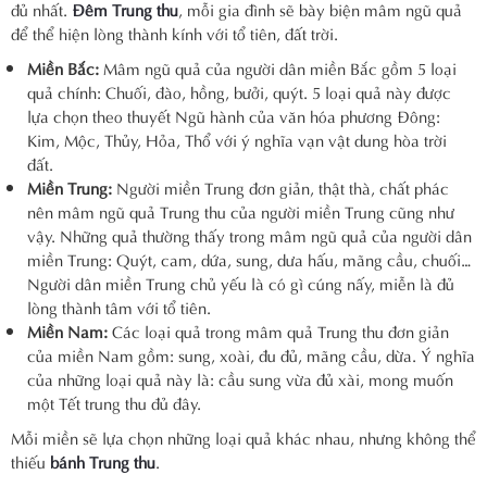
đủ nhất.
Đêm Trung thu
, mỗi gia đình sẽ bày biện mâm ngũ quả
để thể hiện lòng thành kính với tổ tiên, đất trời.
Miền Bắc:
Mâm ngũ quả của người dân miền Bắc gồm 5 loại
quả chính: Chuối, đào, hồng, bưởi, quýt. 5 loại quả này được
lựa chọn theo thuyết Ngũ hành của văn hóa phương Đông:
Kim, Mộc, Thủy, Hỏa, Thổ với ý nghĩa vạn vật dung hòa trời
đất.
Miền Trung:
Người miền Trung đơn giản, thật thà, chất phác
nên mâm ngũ quả Trung thu của người miền Trung cũng như
vậy. Những quả thường thấy trong mâm ngũ quả của người dân
miền Trung: Quýt, cam, dứa, sung, dưa hấu, mãng cầu, chuối…
Người dân miền Trung chủ yếu là có gì cúng nấy, miễn là đủ
lòng thành tâm với tổ tiên.
Miền Nam:
Các loại quả trong mâm quả Trung thu đơn giản
của miền Nam gồm: sung, xoài, đu đủ, mãng cầu, dừa. Ý nghĩa
của những loại quả này là: cầu sung vừa đủ xài, mong muốn
một Tết trung thu đủ đây.
Mỗi miền sẽ lựa chọn những loại quả khác nhau, nhưng không thể
thiếu
bánh Trung thu
.