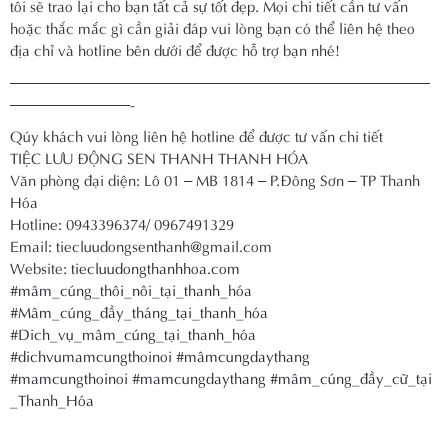
tôi sẽ trao lại cho bạn tất cả sự tốt đẹp. Mọi chi tiết cần tư vấn
hoặc thắc mắc gì cần giải đáp vui lòng bạn có thể liên hệ theo
địa chỉ và hotline bên dưới để được hỗ trợ bạn nhé!
————————————————————————————
————————-
Qúy khách vui lòng liên hệ hotline để được tư vấn chi tiết
TIỆC LƯU ĐỘNG SEN THANH THANH HÓA
Văn phòng đại diện: Lô 01 – MB 1814 – P.Đông Sơn – TP Thanh
Hóa
Hotline: 0943396374/ 0967491329
Email: tiecluudongsenthanh@gmail.com
Website:
tiecluudongthanhhoa.com
#mâm_cúng_thôi_nôi_tại_thanh_hóa
#Mâm_cúng_đầy_tháng_tại_thanh_hóa
#Dich_vụ_mâm_cúng_tại_thanh_hóa
#dichvumamcungthoinoi
#mâmcungdaythang
#mamcungthoinoi
#mamcungdaythang
#mâm_cúng_đầy_cữ_tại
_Thanh_Hóa