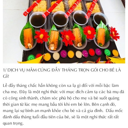
1/ DỊCH VỤ MÂM CÚNG ĐẦY THÁNG TRỌN GÓI CHO BÉ LÀ
GÌ?
Lễ đầy tháng chắc hẳn không còn xa lạ gì đối với mỗi bậc làm
cha mẹ. Đây là một nghi thức với mục đích cảm tạ các bà mụ đã
có công sinh thành, chăm sóc phù hộ cho mẹ và bé suốt quãng
thời gian từ lúc mẹ mang bầu tới khi em bé lớn. Bên cạnh đó,
mang lại sự bình an mạnh khỏe cho bé và cả gia đình. Dấu mốc
đánh dấu tháng tuổi đầu tiên của bé, sẽ là một nghi thức rất rất
quan trọng.