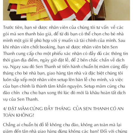
Trước tiên, bạn sẽ được nhân viên của chúng tôi tư vấn về các
gói mà sen thanh báo giá, để từ đó bạn có thể chọn cho bé nhà
mình một gói lễ phù hợp với ý muốn và tài chính của mình. Sau
khi nhân viên chốt booking, bạn sẽ được nhân viên bên Sen
Thanh cung cấp cho một phiếu xác nhận có đầy đủ các thông tin
thời gian địa điểm, ngày giờ đặt lễ, để 2 bên chắc chắn về dịch
vụ. Ngay sau đó Sen Thanh sẽ tiến hành chuẩn bị mâm cúng đầy
tháng cho bé nhà bạn, giao hàng tận nhà và đặc biệt chúng tôi
luôn sắp xếp một nhân viên setup lên bàn lễ cho mình, và việc
của bạn chính là thành tâm khấn nguyện. Setup mâm cúng chu
đáo chỉn chu cho bạn xong thì lúc đó mới là khâu hoàn tất dịch
vụ của Sen Thanh.
4/ ĐẶT MÂM CÚNG ĐẦY THÁNG CỦA SEN THANH CÓ AN
TOÀN KHÔNG?
Chẳng ai chuẩn bị đồ lễ không chu đáo, không an toàn mà lại
giám đến tận nhà giao hàng đúng không các bạn? Đối với chúng