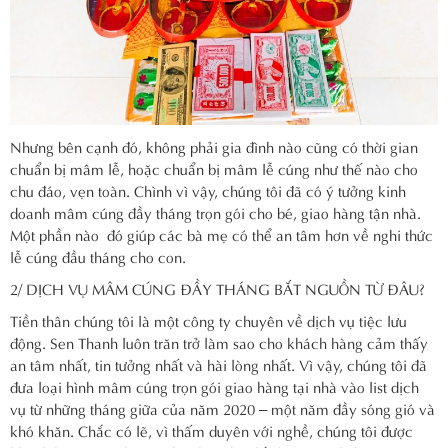
Nhưng bên cạnh đó, không phải gia đình nào cũng có thời gian
chuẩn bị mâm lễ, hoặc chuẩn bị mâm lễ cúng như thế nào cho
chu đáo, vẹn toàn. Chình vì vậy, chúng tôi đã có ý tưởng kinh
doanh mâm cúng đầy tháng trọn gói cho bé, giao hàng tận nhà.
Một phần nào đó giúp các bà mẹ có thể an tâm hơn về nghi thức
lễ cúng đầu tháng cho con.
2/ DỊCH VỤ MÂM CÚNG ĐẦY THÁNG BẮT NGUỒN TỪ ĐÂU?
Tiền thân chúng tôi là một công ty chuyên về dịch vụ tiệc lưu
động. Sen Thanh luôn trăn trở làm sao cho khách hàng cảm thấy
an tâm nhất, tin tưởng nhất và hài lòng nhất. Vì vậy, chúng tôi đã
đưa loại hình mâm cúng trọn gói giao hàng tại nhà vào list dịch
vụ từ những tháng giữa của năm 2020 – một năm đầy sóng gió và
khó khăn. Chắc có lẽ, vì thấm duyên với nghề, chúng tôi được