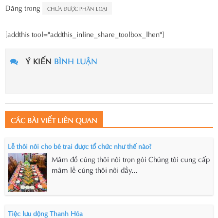
Đăng trong
CHƯA ĐƯỢC PHÂN LOẠI
[addthis tool="addthis_inline_share_toolbox_lhen"]
Ý KIẾN
BÌNH LUẬN
CÁC BÀI VIẾT LIÊN QUAN
Lễ thôi nôi cho bé trai được tổ chức như thế nào?
Mâm đồ cúng thôi nôi trọn gói Chúng tôi cung cấp
mâm lễ cúng thôi nôi đầy...
Tiệc lưu dộng Thanh Hóa