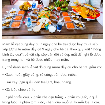
Mâm lễ vật cúng đầy cữ 7 ngày cho bé trai được bày trí và sắp
xếp tương tự mâm đầy cữ 9 ngày cho bé gái theo quy luật “Đông
bình tây quả”. Lễ vật sắp xếp cân đối và đẹp mắt để nghi lễ được
trang trọng hơn và bé được nhiều may mắn.
Cụ thể danh sách lễ vật đồ cúng mâm đầy cữ cho bé trai gồm có:
– Gạo, muối, giấy cúng, sớ cúng, trà, rượu, nước.
– Trái cây (ngũ quả), đèn tealight, hoa, nhang.
– Gà luộc chéo cánh.
– 7 phần trầu cau, 7 phần chè đậu trắng, 7 phần xôi gấc, 7 quả
trứng luộc, 7 phần tôm luộc, chén, đũa muỗng, ly mỗi loại 7 cái.