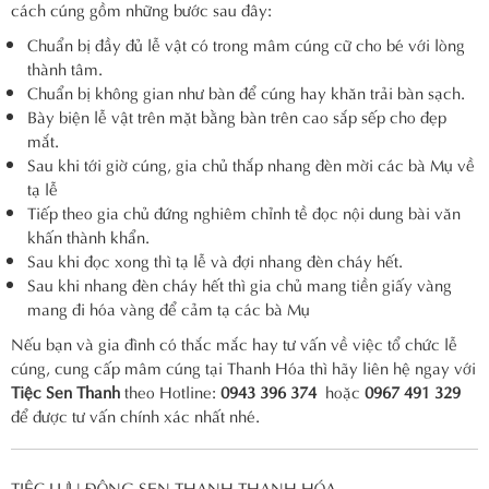
cách cúng gồm những bước sau đây:
Chuẩn bị đầy đủ lễ vật có trong mâm cúng cữ cho bé với lòng
thành tâm.
Chuẩn bị không gian như bàn để cúng hay khăn trải bàn sạch.
Bày biện lễ vật trên mặt bằng bàn trên cao sắp sếp cho đẹp
mắt.
Sau khi tới giờ cúng, gia chủ thắp nhang đèn mời các bà Mụ về
tạ lễ
Tiếp theo gia chủ đứng nghiêm chỉnh tề đọc nội dung bài văn
khấn thành khẩn.
Sau khi đọc xong thì tạ lễ và đợi nhang đèn cháy hết.
Sau khi nhang đèn cháy hết thì gia chủ mang tiền giấy vàng
mang đi hóa vàng để cảm tạ các bà Mụ
Nếu bạn và gia đình có thắc mắc hay tư vấn về việc tổ chức lễ
cúng, cung cấp mâm cúng tại Thanh Hóa thì hãy liên hệ ngay với
Tiệc Sen Thanh
theo Hotline:
0943 396 374
hoặc
0967 491 329
để được tư vấn chính xác nhất nhé.
TIỆC LƯU ĐỘNG SEN THANH THANH HÓA