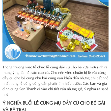
Thông thường việc tổ chức lễ cúng đầy cữ cho bé vừa mới sinh ra
mang ý nghĩa hết sức cao cả. Cho nên việc chuẩn bị lễ vật cúng
đầy cữ cho bé cũng như bài cúng văn khấn đến những chi tiết nhỏ
nhất trong lễ cúng cũng cần phaiir tìm hiểu trước. Các bạn và gia
đình cùng Sen Thanh đi vào chi tiết cần những gì?, ý nghĩa ra sao?
nhé.
Ý NGHĨA BUỔI LỄ CÚNG MỤ ĐẦY CỮ CHO BÉ GÁI
VÀ BÉ TRAI