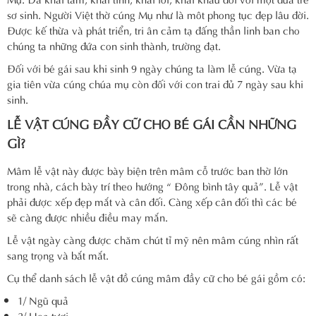
sơ sinh. Người Việt thờ cúng Mụ như là môt phong tục đẹp lâu đời.
Được kế thừa và phát triển, tri ân cảm tạ đấng thần linh ban cho
chúng ta những đứa con sinh thành, trường đạt.
Đối với bé gái sau khi sinh 9 ngày chúng ta làm lễ cúng. Vừa tạ
gia tiên vừa cúng chúa mụ còn đối với con trai đủ 7 ngày sau khi
sinh.
LỄ VẬT CÚNG ĐẦY CỮ CHO BÉ GÁI CẦN NHỮNG
GÌ?
Mâm lễ vật này được bày biện trên mâm cỗ trước ban thờ lớn
trong nhà, cách bày trí theo hướng “ Đông bình tây quả”. Lễ vật
phải được xếp đẹp mắt và cân đối. Càng xếp cân đối thì các bé
sẽ càng được nhiều điều may mắn.
Lễ vật ngày càng được chăm chút tỉ mỹ nên mâm cúng nhìn rất
sang trọng và bắt mắt.
Cụ thể danh sách lễ vật đồ cúng mâm đầy cữ cho bé gái gồm có:
1/ Ngũ quả
2/ Hoa tươi