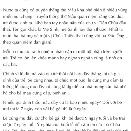
Nước ta cũng có truyền thống thờ Mẫu khá phổ biến ở nhiều vùng
miền nói chung. Truyền thống thờ Mẫu quan niệm rằng các đứa
trẻ được sinh ra. Nhờ bàn tay nhào nặn của chư vị Tiên Chúa đầu
thai. Tên gọi khác là Mẹ Sinh, mẹ Sanh hay thân thuộc. Nhất là
mười hai bà mụ và một vị Chúa Thiên thai cùng với ba Đức Ông (
theo quan niệm dân gian)
Mỗi bà mụ có trách nhiệm nhào nặn ra một bộ phận trên người
trẻ. Trẻ có lớn lên khỏe mạnh hay ngoan ngoãn cũng là nhờ ơn
các bà.
Chính vì lẽ đó mà vào dịp trẻ thôi nôi hay đầy tháng thì cả gia
đình của trẻ. Sẽ cùng nhau tổ chức một buổi lễ cúng mụ cảm tạ.
Riêng lễ cúng mụ đầy cữ cũng là dịp để cả nhà mong các bà phù
hộ cho bé mau cứng cáp, bình an …
Nhiều gia đình thắc mắc đầy cữ là bao nhiêu ngày? Đối với bé
trai thì là 7 ngày còn với bé gái thì là 9 ngày.
Lễ cúng mụ đầy cữ cho bé gái khi bé được 9 ngày tuổi và bé trai
được 7 ngày tuổi. Ý nghĩa của buổi lễ để cảm ơn các bà Chúa
Mụ. Đã khai tâm, khai tính, khai lời, khai khẩu đối với một đứa trẻ