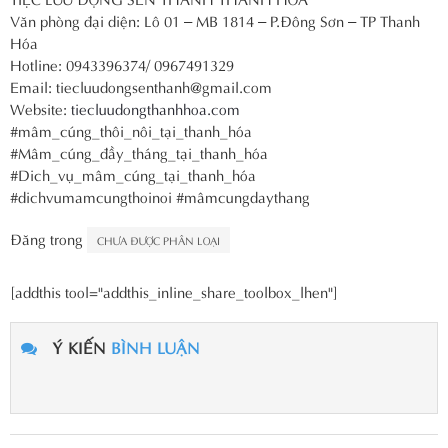
Văn phòng đại diện: Lô 01 – MB 1814 – P.Đông Sơn – TP Thanh
Hóa
Hotline: 0943396374/ 0967491329
Email: tiecluudongsenthanh@gmail.com
Website:
tiecluudongthanhhoa.com
#mâm_cúng_thôi_nôi_tại_thanh_hóa
#Mâm_cúng_đầy_tháng_tại_thanh_hóa
#Dich_vụ_mâm_cúng_tại_thanh_hóa
#dichvumamcungthoinoi #mâmcungdaythang
Đăng trong
CHƯA ĐƯỢC PHÂN LOẠI
[addthis tool="addthis_inline_share_toolbox_lhen"]
Ý KIẾN
BÌNH LUẬN