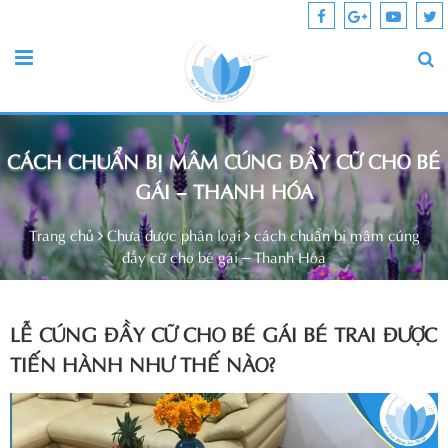
CÁCH CHUẨN BỊ MÂM CÚNG ĐẦY CỮ CHO BÉ
GÁI – THANH HÓA
Trang chủ
Chưa được phân loại
cách chuẩn bị mâm cúng
đầy cữ cho bé gái – Thanh Hóa
LỄ CÚNG ĐẦY CỮ CHO BÉ GÁI BÉ TRAI ĐƯỢC
TIẾN HÀNH NHƯ THẾ NÀO?