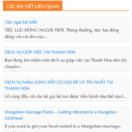
CÁC BÀI VIẾT LIÊN QUAN
Tiệc ngọt bãi biển
TIỆC LƯU ĐỘNG NGOÀI TRỜI. Thông thường, tiệc lưu động
đúng với cái tên của...
DỊCH VỤ GIÚP VIỆC TẠI THANH HÓA
Bạn đang tìm kiếm một dịch vụ giúp việc tại Thanh Hóa tiện lợi,
chuyên...
DỊCH VỤ MÂM CÚNG ĐẦY CỮ CHO BÉ UY TÍN NHẤT TẠI
THANH HÓA
Lễ cúng đầy cữ cho bé gái bé trai được tiến hành như thế nào?...
Mongolian Marriage Points – Getting Attracted to a Mongolian
Girlfriend
If you want to get your heart ruined in a Mongolian marriage,