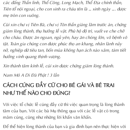
các đấng Thần linh, Thổ Công, Long Mạch, Thổ Địa chính thần,
Tiên tổ nội ngoại, cho con sinh ra cháu tên là … sinh ngày …. được
mẹ tròn con vuông.
Cúi xin chư vị Tiên Bà, chư vị Tôn thần giáng lâm trước án, chứng
giám lòng thành, thụ hưởng lễ vật. Phù hộ độ trì, vuốt ve che chở
cho cháu. Được ăn ngoan, ngủ yên, hay ăn chóng lớn, vô bệnh vô
tật. Toàn gia chúng con được phúc thọ an khang, nhân lành nảy
nở, nghiệp dữ tiêu tan, bốn mùa không hạn ách nào xâm, tám tiết
hưởng vinh quang thịnh vượng.
Xin thành tâm kính lễ, cúi xin được chứng giám lòng thành.
Nam Mô A Di Đà Phật ! 3 lần
CÁCH CÚNG ĐẦY CỮ CHO BÉ GÁI VÀ BÉ TRAI
NHƯ THẾ NÀO CHO ĐÚNG?
Với việc tổ chức lễ cúng đầy cữ thì việc quan trọng là lòng thành
tâm của bạn. Với các bà Mụ thông qua với các lễ vật có trong
mâm cúng, cũng như những lời khấn văn khấn.
Để thể hiện lòng thành của bạn và gia đình bạn nên thực hiện với