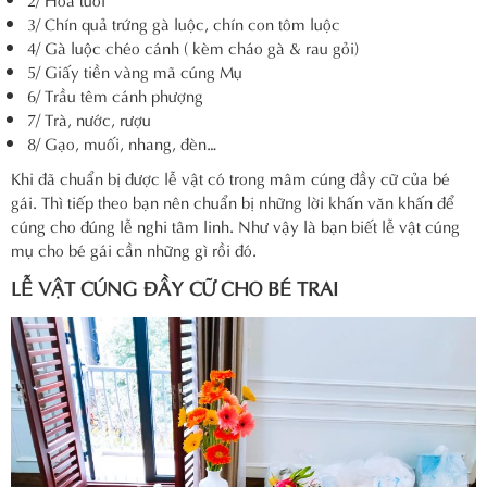
3/ Chín quả trứng gà luộc, chín con tôm luộc
4/ Gà luộc chéo cánh ( kèm cháo gà & rau gỏi)
5/ Giấy tiền vàng mã cúng Mụ
6/ Trầu têm cánh phượng
7/ Trà, nước, rượu
8/ Gạo, muối, nhang, đèn…
Khi đã chuẩn bị được lễ vật có trong mâm cúng đầy cữ của bé
gái. Thì tiếp theo bạn nên chuẩn bị những lời khấn văn khấn để
cúng cho đúng lễ nghi tâm linh. Như vậy là bạn biết lễ vật cúng
mụ cho bé gái cần những gì rồi đó.
LỄ VẬT CÚNG ĐẦY CỮ CHO BÉ TRAI