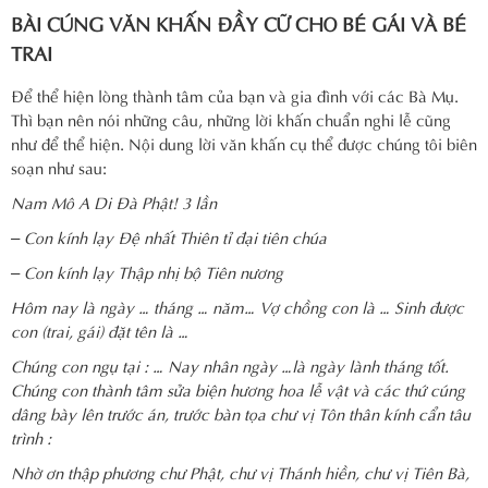
BÀI CÚNG VĂN KHẤN ĐẦY CỮ CHO BÉ GÁI VÀ BÉ
TRAI
Để thể hiện lòng thành tâm của bạn và gia đình với các Bà Mụ.
Thì bạn nên nói những câu, những lời khấn chuẩn nghi lễ cũng
như để thể hiện. Nội dung lời văn khấn cụ thể được chúng tôi biên
soạn như sau:
Nam Mô A Di Đà Phật! 3 lần
– Con kính lạy Đệ nhất Thiên tỉ đại tiên chúa
– Con kính lạy Thập nhị bộ Tiên nương
Hôm nay là ngày … tháng … năm… Vợ chồng con là … Sinh được
con (trai, gái) đặt tên là …
Chúng con ngụ tại : … Nay nhân ngày …là ngày lành tháng tốt.
Chúng con thành tâm sửa biện hương hoa lễ vật và các thứ cúng
dâng bày lên trước án, trước bàn tọa chư vị Tôn thân kính cẩn tâu
trình :
Nhờ ơn thập phương chư Phật, chư vị Thánh hiền, chư vị Tiên Bà,