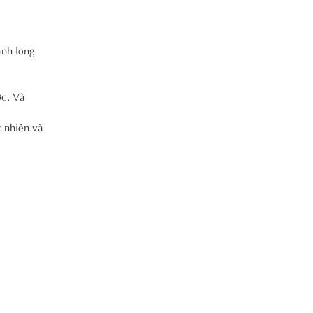
anh long
ợc. Và
c nhiên và