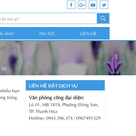
ỆN ẢNH
TIN TỨC
LIÊN HỆ
É
 bé
LIÊN HỆ ĐẶT DỊCH VỤ
 nhiều bạn
ng trăng.
Văn phòng công đại diện:
Lô 01, MB 1814, Phường Đông Sơn,
TP. Thanh Hóa
Hotline: 0943.396.374 / 0967491329