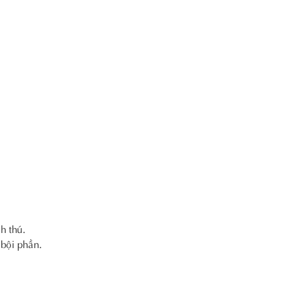
h thú.
 bội phần.