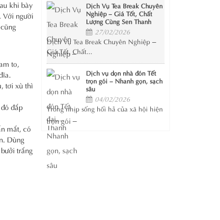
Sau khi bày
Dịch Vụ Tea Break Chuyên
Nghiệp – Giá Tốt, Chất
. Với người
Lượng Cùng Sen Thanh
 cũng
27/02/2026
Dịch Vụ Tea Break Chuyên Nghiệp –
Giá Tốt, Chất...
am to,
Dịch vụ dọn nhà đón Tết
đĩa.
trọn gói – Nhanh gọn, sạch
 tơi xù thì
sâu
04/02/2026
 đó đắp
Trong nhịp sống hối hả của xã hội hiện
đại,...
ắn mắt, có
ún. Dùng
 bưởi trắng