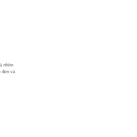
hú nhím
o đen và