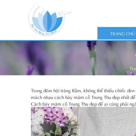
TRANG CHỦ
Tr
Trong đêm hội trăng Rằm, không thể thiếu chiếc đèn 
mách nhau cách bày mâm cỗ Trung Thu đẹp nhất để g
Cách bày mâm cỗ Trung Thu đẹp để ai cũng phải n