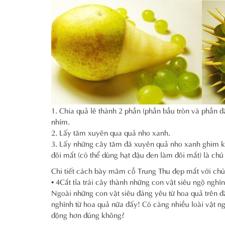
1. Chia quả lê thành 2 phần (phần bầu tròn và phần 
nhím.
2. Lấy tăm xuyên qua quả nho xanh.
3. Lấy những cây tăm đã xuyên quả nho xanh ghim k
đôi mắt (có thể dùng hạt đậu đen làm đôi mắt) là ch
Chi tiết cách bày mâm cỗ Trung Thu đẹp mắt với chú 
• 4Cắt tỉa trái cây thành những con vật siêu ngộ nghĩ
Ngoài những con vật siêu đáng yêu từ hoa quả trên đâ
nghĩnh từ hoa quả nữa đấy! Có càng nhiều loài vật 
động hơn đúng không?