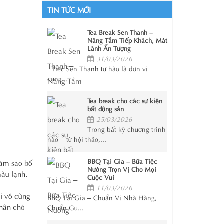
TIN TỨC MỚI
Tea Break Sen Thanh –
Nâng Tầm Tiếp Khách, Mát
Lành Ấn Tượng
31/03/2026
Tiệc Sen Thanh tự hào là đơn vị
cung...
Tea break cho các sự kiện
bất động sản
25/03/2026
Trong bất kỳ chương trình
nào – từ hội thảo,...
BBQ Tại Gia – Bữa Tiệc
làm sao bố
Nướng Trọn Vị Cho Mọi
màu lạnh.
Cuộc Vui
11/03/2026
i vô cùng
BBQ Tại Gia – Chuẩn Vị Nhà Hàng,
thân chó
Chuẩn Gu...