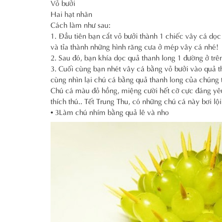
Vỏ bưởi
Hai hạt nhãn
Cách làm như sau:
1. Đầu tiên bạn cắt vỏ bưởi thành 1 chiếc vây cá dọc
và tỉa thành những hình răng cưa ở mép vây cá nhé!
2. Sau đó, bạn khía dọc quả thanh long 1 đường ở trê
3. Cuối cùng bạn nhét vây cá bằng vỏ bưởi vào quả t
cùng nhìn lại chú cá bằng quả thanh long của chúng t
Chú cá màu đỏ hồng, miệng cười hết cỡ cực đáng yêu
thích thú.. Tết Trung Thu, có những chú cá này bơi l
• 3Làm chú nhím bằng quả lê và nho