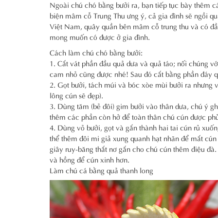
Ngoài chú chó bằng bưởi ra, bạn tiếp tục bày thêm c
biện mâm cỗ Trung Thu ưng ý, cả gia đình sẽ ngồi quâ
Việt Nam, quây quần bên mâm cỗ trung thu và có đầy
mong muốn có được ở gia đình.
Cách làm chú chó bằng bưởi:
1. Cắt vát phần đầu quả dưa và quả táo; nối chúng v
cam nhỏ cũng được nhé! Sau đó cắt bằng phần đáy qu
2. Gọt bưởi, tách múi và bóc xòe mùi bưởi ra nhưng v
lông cún sẽ đẹp).
3. Dùng tăm (bẻ đôi) gim bưởi vào thân dưa, chú ý g
thêm các phần còn hở để toàn thân chú cún được phủ
4. Dùng vỏ bưởi, gọt và gắn thành hai tai cún rủ xu
thể thêm đôi mi giả xung quanh hạt nhãn để mắt cún 
giây ruy-băng thắt nơ gắn cho chú cún thêm điệu đà.
và hồng để cún xinh hơn.
Làm chú cá bằng quả thanh long