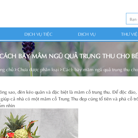
DỊCH VỤ TIỆC
DỊCH VỤ
THƯ VI
CÁCH BÀY MÂM NGŨ QUẢ TRUNG THU CHO B
ang chủ
Chưa được phân loại
Cách bày mâm ngũ quả trung thu cho
ông sao, đèn kéo quân và đặc biệt là mâm cỗ trung thu. Để độc đáo,
iúp cả nhà có một mâm cỗ Trung Thu đẹp cúng tổ tiên và phá cỗ trô
gắm nhìn