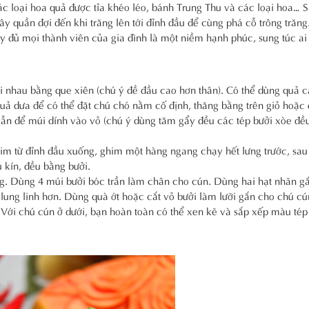
ác loại hoa quả được tỉa khéo léo, bánh Trung Thu và các loại hoa… 
y quần đợi đến khi trăng lên tới đỉnh đầu để cùng phá cỗ trông trăng
 đủ mọi thành viên của gia đình là một niềm hạnh phúc, sung túc ai
ới nhau bằng que xiên (chú ý đề đầu cao hơn thân). Có thể dùng quả c
ả dưa để có thể đặt chú chó nằm cố định, thăng bằng trên giỏ hoặc 
ẫn để múi dính vào vỏ (chú ý dùng tăm gẩy đều các tép bưởi xòe đều,
him từ đỉnh đầu xuống, ghim một hàng ngang chạy hết lưng trước, sau
 kín, đều bằng bưởi.
ống. Dùng 4 múi bưởi bóc trần làm chân cho cún. Dùng hai hạt nhãn g
lung linh hơn. Dùng quà ớt hoặc cắt vỏ bưởi làm lưỡi gắn cho chú c
 Với chú cún ở dưới, bạn hoàn toàn có thể xen kẽ và sắp xếp màu tép