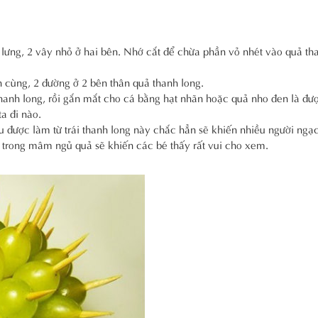
 lưng, 2 vây nhỏ ở hai bên. Nhớ cắt để chừa phần vỏ nhét vào quả th
n cùng, 2 đường ở 2 bên thân quả thanh long.
hanh long, rồi gắn mắt cho cá bằng hạt nhãn hoặc quả nho đen là đư
a đi nào.
 được làm từ trái thanh long này chắc hẳn sẽ khiến nhiều người ngạ
ội trong mâm ngủ quả sẽ khiến các bé thấy rất vui cho xem.