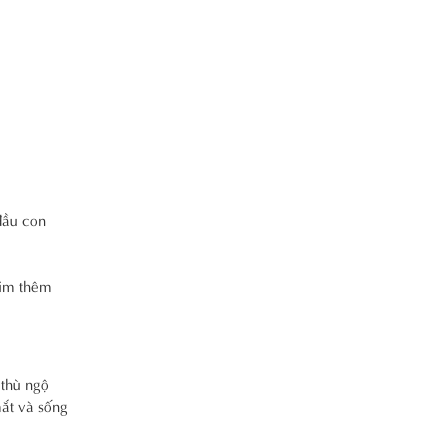
đầu con
him thêm
 thù ngộ
ắt và sống