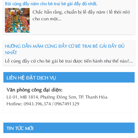
Bài cúng đầy năm cho bé trai bé gái đầy đủ nhất.
Chắc hẳn rằng, chuẩn bị lễ đầy năm ( lễ thôi nôi)
cho con một...
HƯỚNG DẪN MÂM CÚNG ĐẦY CỮ BÉ TRAI BÉ GÁI ĐẦY ĐỦ
NHẤT
Lễ cúng đầy cữ cho bé gái bé trai được tiến hành như thế nào?...
LIÊN HỆ ĐẶT DỊCH VỤ
Văn phòng công đại diện:
Lô 01, MB 1814, Phường Đông Sơn, TP. Thanh Hóa
Hotline: 0943.396.374 / 0967491329
TIN TỨC MỚI