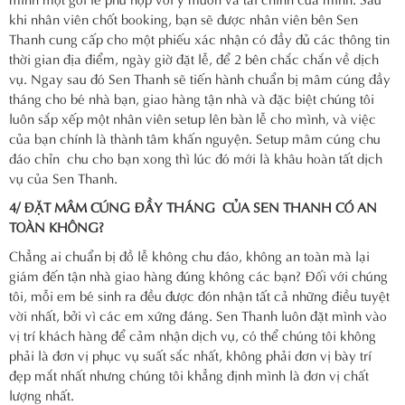
khi nhân viên chốt booking, bạn sẽ được nhân viên bên Sen
Thanh cung cấp cho một phiếu xác nhận có đầy đủ các thông tin
thời gian địa điểm, ngày giờ đặt lễ, để 2 bên chắc chắn về dịch
vụ. Ngay sau đó Sen Thanh sẽ tiến hành chuẩn bị mâm cúng đầy
tháng cho bé nhà bạn, giao hàng tận nhà và đặc biệt chúng tôi
luôn sắp xếp một nhân viên setup lên bàn lễ cho mình, và việc
của bạn chính là thành tâm khấn nguyện. Setup mâm cúng chu
đáo chỉn chu cho bạn xong thì lúc đó mới là khâu hoàn tất dịch
vụ của Sen Thanh.
4/ ĐẶT MÂM CÚNG
ĐẦY THÁNG CỦA SEN THANH CÓ AN
TOÀN KHÔNG?
Chẳng ai chuẩn bị đồ lễ không chu đáo, không an toàn mà lại
giám đến tận nhà giao hàng đúng không các bạn? Đối với chúng
tôi, mỗi em bé sinh ra đều được đón nhận tất cả những điều tuyệt
vời nhất, bởi vì các em xứng đáng. Sen Thanh luôn đặt mình vào
vị trí khách hàng để cảm nhận dịch vụ, có thể chúng tôi không
phải là đơn vị phục vụ suất sắc nhất, không phải đơn vị bày trí
đẹp mắt nhất nhưng chúng tôi khẳng định mình là đơn vị chất
lượng nhất.