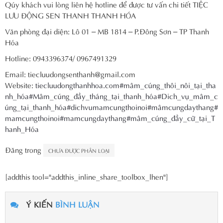
Qúy khách vui lòng liên hệ hotline để được tư vấn chi tiết TIỆC
LƯU ĐỘNG SEN THANH THANH HÓA
Văn phòng đại diện: Lô 01 – MB 1814 – P.Đông Sơn – TP Thanh
Hóa
Hotline: 0943396374/ 0967491329
Email: tiecluudongsenthanh@gmail.com
Website:
tiecluudongthanhhoa.com
#mâm_cúng_thôi_nôi_tại_tha
nh_hóa
#Mâm_cúng_đầy_tháng_tại_thanh_hóa
#Dich_vụ_mâm_c
úng_tại_thanh_hóa
#dichvumamcungthoinoi
#mâmcungdaythang
#
mamcungthoinoi
#mamcungdaythang
#mâm_cúng_đầy_cữ_tại_T
hanh_Hóa
Đăng trong
CHƯA ĐƯỢC PHÂN LOẠI
[addthis tool="addthis_inline_share_toolbox_lhen"]
Ý KIẾN
BÌNH LUẬN