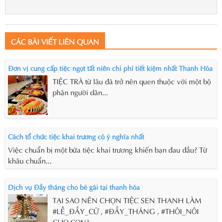
CÁC BÀI VIẾT LIÊN QUAN
Đơn vị cung cấp tiệc ngọt tất niên chi phí tiết kiệm nhất Thanh Hóa
TIỆC TRÀ từ lâu đã trở nên quen thuộc với một bộ
phận người dân...
Cách tổ chức tiệc khai trương có ý nghĩa nhất
Việc chuẩn bị một bữa tiệc khai trương khiến bạn đau đầu? Từ
khâu chuẩn...
Dịch vụ Đầy tháng cho bé gái tại thanh hóa
TẠI SAO NÊN CHỌN TIỆC SEN THANH LÀM
#LỄ_ĐẦY_CỮ , #ĐẦY_THÁNG , #THÔI_NÔI
CHO CON?...