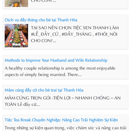
Dịch vụ đầy tháng cho bé tại Thanh Hóa
TẠI SAO NÊN CHỌN TIỆC SEN THANH LÀM
#LỄ_ĐẦY_CỮ , #ĐẦY_THÁNG , #THÔI_NÔI
CHO CON?...
Methods to Improve Your Husband and Wife Relationship
A healthy couple relationship is among the most enjoyable
aspects of simply being married. There...
Mâm cúng đầy cữ cho bé trai tại Thanh Hóa
MÂM CÚNG TRỌN GÓI -TIỆN LỢI – NHANH CHÓNG – AN
TOÀN Lễ đầy cữ...
Tiệc Tea Break Chuyên Nghiệp: Nâng Cao Trải Nghiệm Sự Kiện
Trong những sự kiện quan trọng, việc chăm sóc và nâng cao trải