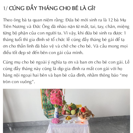
1/
CÚNG ĐẦY THÁNG CHO BÉ LÀ GÌ?
Theo ông bà ta quan niệm rằng: Đứa bé mới sinh ra là 12 bà Mụ
Tiên Nương và Đức Ông đã nhào nặn từ mắt, tai, tay, chân, miệng
từng bộ phận của con người ta. Vì vậy, khi đứa bé sinh ra được 1
tháng tuổi thì gia đình sẽ tổ chức lễ cúng đầy tháng bé gái để tạ
ơn cho thần linh đã bảo vệ và chở che cho bé. Và cầu mong mọi
điều tốt đẹp sẽ đến bên con gái của mình.
Cúng mụ cho bé ngoài ý nghĩa tạ ơn và ban ơn cho bé con gái. Lễ
cúng đầy tháng này cũng là dịp gia đình ra mắt con gái với họ
hàng nội ngoại hai bên và bạn bè của đình, nhằm thông báo “mẹ
tròn con vuông”.