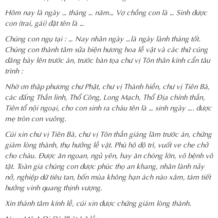
Hôm nay là ngày … tháng … năm… Vợ chồng con là … Sinh được
con (trai, gái) đặt tên là …
Chúng con ngụ tại : … Nay nhân ngày …là ngày lành tháng tốt.
Chúng con thành tâm sửa biện hương hoa lễ vật và các thứ cúng
dâng bày lên trước án, trước bàn tọa chư vị Tôn thân kính cẩn tâu
trình :
Nhờ ơn thập phương chư Phật, chư vị Thánh hiền, chư vị Tiên Bà,
các đấng Thần linh, Thổ Công, Long Mạch, Thổ Địa chính thần,
Tiên tổ nội ngoại, cho con sinh ra cháu tên là … sinh ngày …. được
mẹ tròn con vuông.
Cúi xin chư vị Tiên Bà, chư vị Tôn thần giáng lâm trước án, chứng
giám lòng thành, thụ hưởng lễ vật. Phù hộ độ trì, vuốt ve che chở
cho cháu. Được ăn ngoan, ngủ yên, hay ăn chóng lớn, vô bệnh vô
tật. Toàn gia chúng con được phúc thọ an khang, nhân lành nảy
nở, nghiệp dữ tiêu tan, bốn mùa không hạn ách nào xâm, tám tiết
hưởng vinh quang thịnh vượng.
Xin thành tâm kính lễ, cúi xin được chứng giám lòng thành.