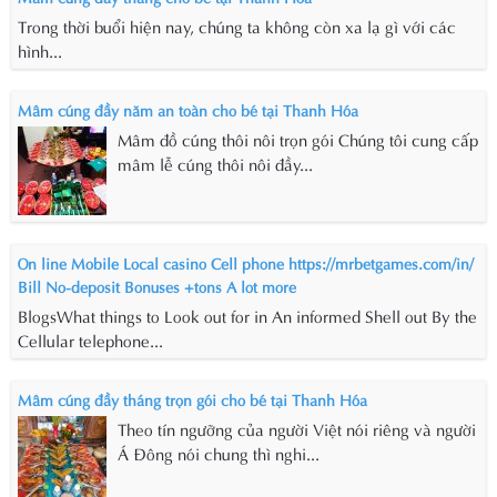
Trong thời buổi hiện nay, chúng ta không còn xa lạ gì với các
hình...
Mâm cúng đầy năm an toàn cho bé tại Thanh Hóa
Mâm đồ cúng thôi nôi trọn gói Chúng tôi cung cấp
mâm lễ cúng thôi nôi đầy...
On line Mobile Local casino Cell phone https://mrbetgames.com/in/
Bill No-deposit Bonuses +tons A lot more
BlogsWhat things to Look out for in An informed Shell out By the
Cellular telephone...
Mâm cúng đầy tháng trọn gói cho bé tại Thanh Hóa
Theo tín ngưỡng của người Việt nói riêng và người
Á Đông nói chung thì nghi...