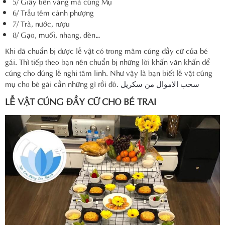
5/ Giấy tiền vàng mã cúng Mụ
6/ Trầu têm cánh phượng
7/ Trà, nước, rượu
8/ Gạo, muối, nhang, đèn…
Khi đã chuẩn bị được lễ vật có trong mâm cúng đầy cữ của bé
gái. Thì tiếp theo bạn nên chuẩn bị những lời khấn văn khấn để
cúng cho đúng lễ nghi tâm linh. Như vậy là bạn biết lễ vật cúng
mụ cho bé gái cần những gì rồi đó.
سحب الاموال من سكريل
LỄ VẬT CÚNG ĐẦY CỮ CHO BÉ TRAI