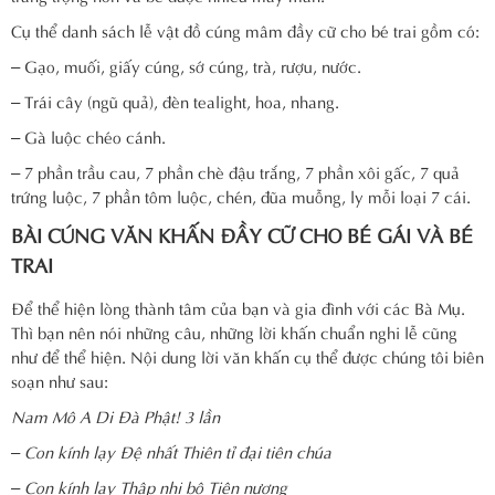
Cụ thể danh sách lễ vật đồ cúng mâm đầy cữ cho bé trai gồm có:
– Gạo, muối, giấy cúng, sớ cúng, trà, rượu, nước.
– Trái cây (ngũ quả), đèn tealight, hoa, nhang.
– Gà luộc chéo cánh.
– 7 phần trầu cau, 7 phần chè đậu trắng, 7 phần xôi gấc, 7 quả
trứng luộc, 7 phần tôm luộc, chén, đũa muỗng, ly mỗi loại 7 cái.
BÀI CÚNG VĂN KHẤN ĐẦY CỮ CHO BÉ GÁI VÀ BÉ
TRAI
Để thể hiện lòng thành tâm của bạn và gia đình với các Bà Mụ.
Thì bạn nên nói những câu, những lời khấn chuẩn nghi lễ cũng
như để thể hiện. Nội dung lời văn khấn cụ thể được chúng tôi biên
soạn như sau:
Nam Mô A Di Đà Phật! 3 lần
– Con kính lạy Đệ nhất Thiên tỉ đại tiên chúa
– Con kính lạy Thập nhị bộ Tiên nương