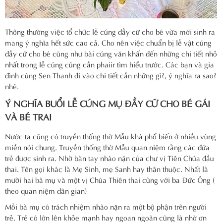
Thông thường việc tổ chức lễ cúng đầy cữ cho bé vừa mới sinh ra
mang ý nghĩa hết sức cao cả. Cho nên việc chuẩn bị lễ vật cúng
đầy cữ cho bé cũng như bài cúng văn khấn đến những chi tiết nhỏ
nhất trong lễ cúng cũng cần phaiir tìm hiểu trước. Các bạn và gia
đình cùng Sen Thanh đi vào chi tiết cần những gì?, ý nghĩa ra sao?
nhé.
Ý NGHĨA BUỔI LỄ CÚNG MỤ ĐẦY CỮ CHO BÉ GÁI
VÀ BÉ TRAI
Nước ta cũng có truyền thống thờ Mẫu khá phổ biến ở nhiều vùng
miền nói chung. Truyền thống thờ Mẫu quan niệm rằng các đứa
trẻ được sinh ra. Nhờ bàn tay nhào nặn của chư vị Tiên Chúa đầu
thai. Tên gọi khác là Mẹ Sinh, mẹ Sanh hay thân thuộc. Nhất là
mười hai bà mụ và một vị Chúa Thiên thai cùng với ba Đức Ông (
theo quan niệm dân gian)
Mỗi bà mụ có trách nhiệm nhào nặn ra một bộ phận trên người
trẻ. Trẻ có lớn lên khỏe mạnh hay ngoan ngoãn cũng là nhờ ơn