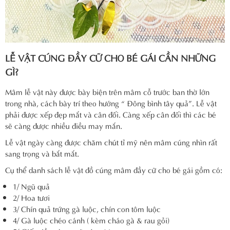
LỄ VẬT CÚNG ĐẦY CỮ CHO BÉ GÁI CẦN NHỮNG
GÌ?
Mâm lễ vật này được bày biện trên mâm cỗ trước ban thờ lớn
trong nhà, cách bày trí theo hướng “ Đông bình tây quả”. Lễ vật
phải được xếp đẹp mắt và cân đối. Càng xếp cân đối thì các bé
sẽ càng được nhiều điều may mắn.
Lễ vật ngày càng được chăm chút tỉ mỹ nên mâm cúng nhìn rất
sang trọng và bắt mắt.
Cụ thể danh sách lễ vật đồ cúng mâm đầy cữ cho bé gái gồm có:
1/ Ngũ quả
2/ Hoa tươi
3/ Chín quả trứng gà luộc, chín con tôm luộc
4/ Gà luộc chéo cánh ( kèm cháo gà & rau gỏi)