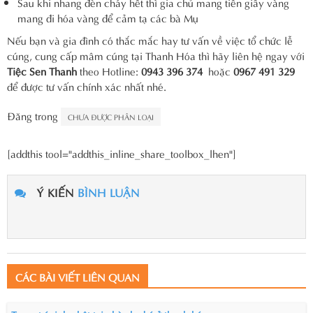
Sau khi nhang đèn cháy hết thì gia chủ mang tiền giấy vàng
mang đi hóa vàng để cảm tạ các bà Mụ
Nếu bạn và gia đình có thắc mắc hay tư vấn về việc tổ chức lễ
cúng, cung cấp mâm cúng tại Thanh Hóa thì hãy liên hệ ngay với
Tiệc Sen Thanh
theo Hotline:
0943 396 374
hoặc
0967 491 329
để được tư vấn chính xác nhất nhé.
Đăng trong
CHƯA ĐƯỢC PHÂN LOẠI
[addthis tool="addthis_inline_share_toolbox_lhen"]
Ý KIẾN
BÌNH LUẬN
CÁC BÀI VIẾT LIÊN QUAN