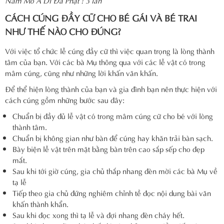
Nam Mô A Di Đà Phật ! 3 lần
CÁCH CÚNG ĐẦY CỮ CHO BÉ GÁI VÀ BÉ TRAI
NHƯ THẾ NÀO CHO ĐÚNG?
Với việc tổ chức lễ cúng đầy cữ thì việc quan trọng là lòng thành
tâm của bạn. Với các bà Mụ thông qua với các lễ vật có trong
mâm cúng, cũng như những lời khấn văn khấn.
Để thể hiện lòng thành của bạn và gia đình bạn nên thực hiện với
cách cúng gồm những bước sau đây:
Chuẩn bị đầy đủ lễ vật có trong mâm cúng cữ cho bé với lòng
thành tâm.
Chuẩn bị không gian như bàn để cúng hay khăn trải bàn sạch.
Bày biện lễ vật trên mặt bằng bàn trên cao sắp sếp cho đẹp
mắt.
Sau khi tới giờ cúng, gia chủ thắp nhang đèn mời các bà Mụ về
tạ lễ
Tiếp theo gia chủ đứng nghiêm chỉnh tề đọc nội dung bài văn
khấn thành khẩn.
Sau khi đọc xong thì tạ lễ và đợi nhang đèn cháy hết.