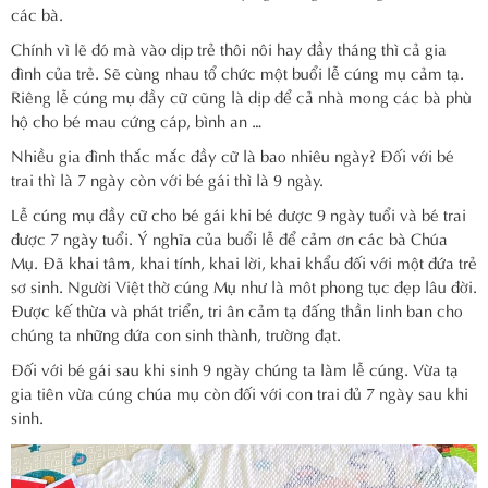
các bà.
Chính vì lẽ đó mà vào dịp trẻ thôi nôi hay đầy tháng thì cả gia
đình của trẻ. Sẽ cùng nhau tổ chức một buổi lễ cúng mụ cảm tạ.
Riêng lễ cúng mụ đầy cữ cũng là dịp để cả nhà mong các bà phù
hộ cho bé mau cứng cáp, bình an …
Nhiều gia đình thắc mắc đầy cữ là bao nhiêu ngày? Đối với bé
trai thì là 7 ngày còn với bé gái thì là 9 ngày.
Lễ cúng mụ đầy cữ cho bé gái khi bé được 9 ngày tuổi và bé trai
được 7 ngày tuổi. Ý nghĩa của buổi lễ để cảm ơn các bà Chúa
Mụ. Đã khai tâm, khai tính, khai lời, khai khẩu đối với một đứa trẻ
sơ sinh. Người Việt thờ cúng Mụ như là môt phong tục đẹp lâu đời.
Được kế thừa và phát triển, tri ân cảm tạ đấng thần linh ban cho
chúng ta những đứa con sinh thành, trường đạt.
Đối với bé gái sau khi sinh 9 ngày chúng ta làm lễ cúng. Vừa tạ
gia tiên vừa cúng chúa mụ còn đối với con trai đủ 7 ngày sau khi
sinh.