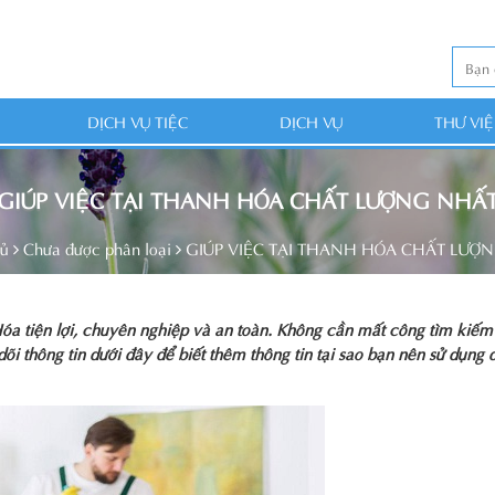
DỊCH VỤ TIỆC
DỊCH VỤ
THƯ VI
GIÚP VIỆC TẠI THANH HÓA CHẤT LƯỢNG NHẤ
hủ
Chưa được phân loại
GIÚP VIỆC TẠI THANH HÓA CHẤT LƯỢ
óa tiện lợi, chuyên nghiệp và an toàn. Không cần mất công tìm kiếm
thông tin dưới đây để biết thêm thông tin tại sao bạn nên sử dụng 