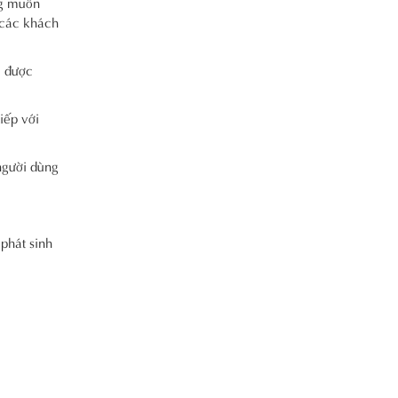
ng muốn
 các khách
m được
iếp với
người dùng
phát sinh