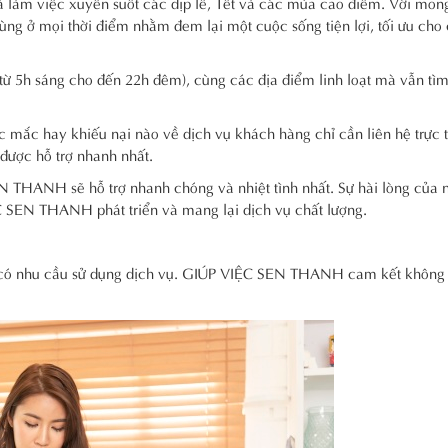
àm việc xuyên suốt các dịp lễ, Tết và các mùa cao điểm. Với mo
ùng ở mọi thời điểm nhằm đem lại một cuộc sống tiện lợi, tối ưu cho
từ 5h sáng cho đến 22h đêm), cùng các địa điểm linh loạt mà vẫn tì
 mắc hay khiếu nại nào về dịch vụ khách hàng chỉ cần liên hệ trực t
ược hỗ trợ nhanh nhất.
ANH sẽ hỗ trợ nhanh chóng và nhiệt tình nhất. Sự hài lòng của 
C SEN THANH phát triển và mang lại dịch vụ chất lượng.
 có nhu cầu sử dụng dịch vụ. GIÚP VIỆC SEN THANH cam kết không 