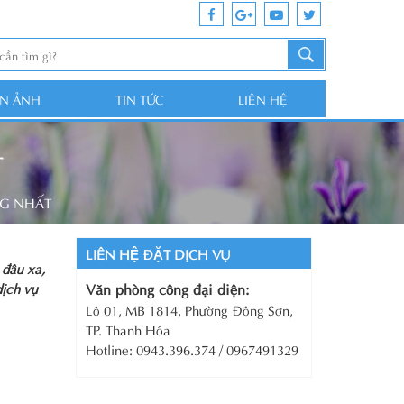
ỆN ẢNH
TIN TỨC
LIÊN HỆ
T
NG NHẤT
LIÊN HỆ ĐẶT DỊCH VỤ
 đâu xa,
dịch vụ
Văn phòng công đại diện:
Lô 01, MB 1814, Phường Đông Sơn,
TP. Thanh Hóa
Hotline: 0943.396.374 / 0967491329