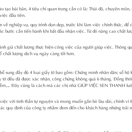
ạo bài bản, 4 tiêu chí quan trọng cần có là: Thái độ, chuyên môn,
việc đầu tiên.
về nghiệp vụ, quy trình dọn dẹp, trước khi làm việc chính thức, để
 bước cần tiến hành khi bắt đầu nhận việc. Từ đó nâng cao chất lư
h giá chất lượng thực hiện công việc của người giúp việc. Thông q
chất lượng dịch vụ ngày càng tốt hơn.
sung đầy đủ 4 loại giấy tờ bao gồm: Chứng minh nhân dân; sổ hộ k
ấy tờ đều đã được xác nhận, công chứng không quá 6 tháng. Đồng thời
hiễm,… Đây cũng là cách mà các chị nhà GIÚP VIỆC SEN THANH lu
 với tinh thần tự nguyện và mong muốn gắn bó lâu dài, chính vì t
hủ các quy định của công ty nhằm đem đến cho khách hàng những trải