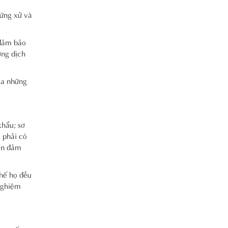
 ứng xử và
 đảm bảo
ợng dịch
ua những
hẩu; sơ
 phải có
ôn đảm
hế họ đều
 nghiệm