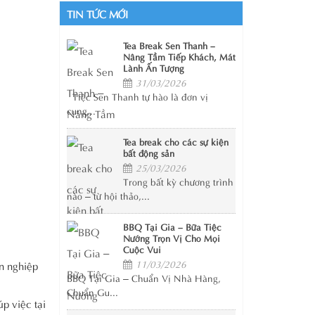
TIN TỨC MỚI
Tea Break Sen Thanh –
Nâng Tầm Tiếp Khách, Mát
Lành Ấn Tượng
31/03/2026
Tiệc Sen Thanh tự hào là đơn vị
cung...
Tea break cho các sự kiện
bất động sản
25/03/2026
Trong bất kỳ chương trình
nào – từ hội thảo,...
BBQ Tại Gia – Bữa Tiệc
Nướng Trọn Vị Cho Mọi
Cuộc Vui
11/03/2026
n nghiệp
BBQ Tại Gia – Chuẩn Vị Nhà Hàng,
Chuẩn Gu...
p việc tại