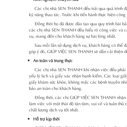
Các chị nhà SEN THANH đều trải qua quá trình đào t
kỹ năng thao tác. Trước khi tiến hành thực hiện công 
Đồng thời họ đã được đào tạo qua quy trình bài bản 
các chị nhà SEN THANH đều hiểu rõ công việc và các
vụ, mang đến cho khách hàng sự hài lòng nhất.
Sau mỗi lần sử dụng dịch vụ, khách hàng có thể đán
góp ý đó, GIÚP VIỆC SEN THANH sẽ dần cải thiện để 
An toàn và trung thực
Các chị nhà SEN THANH khi nhận việc đều phải bổ 
yếu lý lịch và giấy xác nhận hạnh kiểm. Các loại gi
giấy khám sức khỏe, không mắc các bệnh truyền n
bảo an toàn cho khách hàng.
Đồng thời, các chị GIÚP VIỆC SEN THANH nhận việc
làm việc với một thái độ tận tâm, vui vẻ và tuân t
chất lượng dịch vụ tốt nhất.
Hỗ trợ kịp thời