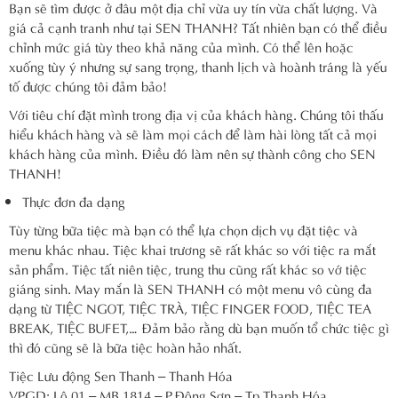
Bạn sẽ tìm được ở đâu một địa chỉ vừa uy tín vừa chất lượng. Và
giá cả cạnh tranh như tại SEN THANH? Tất nhiên bạn có thể điều
chỉnh mức giá tùy theo khả năng của mình. Có thể lên hoặc
xuống tùy ý nhưng sự sang trọng, thanh lịch và hoành tráng là yếu
tố được chúng tôi đảm bảo!
Với tiêu chí đặt mình trong địa vị của khách hàng. Chúng tôi thấu
hiểu khách hàng và sẽ làm mọi cách để làm hài lòng tất cả mọi
khách hàng của mình. Điều đó làm nên sự thành công cho SEN
THANH!
Thực đơn đa dạng
Tùy từng bữa tiệc mà bạn có thể lựa chọn dịch vụ đặt tiệc và
menu khác nhau. Tiệc khai trương sẽ rất khác so với tiệc ra mắt
sản phẩm. Tiệc tất niên tiệc, trung thu cũng rất khác so vớ tiệc
giáng sinh. May mắn là SEN THANH có một menu vô cùng đa
dạng từ TIỆC NGOT, TIỆC TRÀ, TIỆC FINGER FOOD, TIỆC TEA
BREAK, TIỆC BUFET,… Đảm bảo rằng dù bạn muốn tổ chức tiệc gì
thì đó cũng sẽ là bữa tiệc hoàn hảo nhất.
Tiệc Lưu động Sen Thanh – Thanh Hóa
VPGD: Lô 01 – MB 1814 – P.Đông Sơn – Tp Thanh Hóa