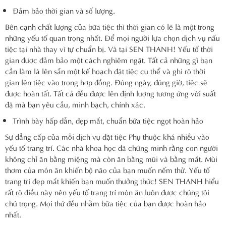
Đảm bảo thời gian và số lượng.
Bên cạnh chất lượng của bữa tiệc thì thời gian có lẽ là một trong
những yếu tố quan trọng nhất. Để mọi người lựa chọn dịch vụ nấu
tiệc tại nhà thay vì tự chuẩn bị. Và tại SEN THANH! Yếu tố thời
gian được đảm bảo một cách nghiêm ngặt. Tất cả những gì bạn
cần làm là lên sẵn một kế hoạch đặt tiệc cụ thể và ghi rõ thời
gian lên tiệc vào trong hợp đồng. Đúng ngày, đúng giờ, tiệc sẽ
được hoàn tất. Tất cả đều được lên định lượng tương ứng với suất
đặ mà bạn yêu cầu, minh bạch, chính xác.
Trình bày hấp dẫn, đẹp mắt, chuẩn bữa tiệc ngọt hoàn hảo
Sự đẳng cấp của mỗi dịch vụ đặt tiệc Phụ thuộc khá nhiều vào
yếu tố trang trí. Các nhà khoa học đã chứng minh rằng con người
không chỉ ăn bằng miệng mà còn ăn bằng mũi và bằng mắt. Mùi
thơm của món ăn khiến bộ não của bạn muốn nếm thử. Yếu tố
trang trí đẹp mắt khiến bạn muốn thưởng thức! SEN THANH hiểu
rất rõ điều này nên yếu tố trang trí món ăn luôn được chúng tôi
chú trọng. Mọi thứ đều nhằm bữa tiệc của bạn được hoàn hảo
nhất.