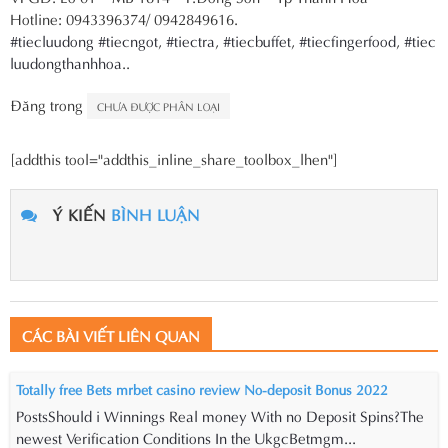
Hotline: 0943396374/ 0942849616.
#tiecluudong
#tiecngot
,
#tiectra
,
#tiecbuffet
,
#tiecfingerfood
,
#tiec
luudongthanhhoa
..
Đăng trong
CHƯA ĐƯỢC PHÂN LOẠI
[addthis tool="addthis_inline_share_toolbox_lhen"]
Ý KIẾN
BÌNH LUẬN
CÁC BÀI VIẾT LIÊN QUAN
Totally free Bets mrbet casino review No-deposit Bonus 2022
PostsShould i Winnings Real money With no Deposit Spins?The
newest Verification Conditions In the UkgcBetmgm...