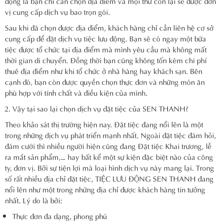
động là bạn chỉ cần chọn địa điểm và mọi thứ còn lại sẽ được đơn
vị cung cấp dịch vụ bao trọn gói.
Sau khi đã chọn được địa điểm, khách hàng chỉ cần liên hệ cơ sở
cung cấp để đặt dịch vụ tiệc lưu động. Bạn sẽ có ngay một bữa
tiệc được tổ chức tại địa điểm mà mình yêu cầu mà không mất
thời gian di chuyển. Đồng thời bạn cũng không tốn kém chi phí
thuê địa điểm như khi tổ chức ở nhà hàng hay khách sạn. Bên
cạnh đó, bạn còn được quyền chọn thực đơn và những món ăn
phù hợp với tính chất và điều kiện của mình.
Vậy tại sao lại chọn dịch vụ đặt tiệc của SEN THANH?
Theo khảo sát thị trường hiện nay. Đặt tiệc đang nổi lên là một
trong những dịch vụ phát triển mạnh nhất. Ngoài đặt tiệc đám hỏi,
đám cưới thì nhiều người hiện cũng đang Đặt tiệc Khai trương, lễ
ra mắt sản phẩm,… hay bất kể một sự kiện đặc biệt nào của công
ty, đơn vị. Bởi sự tiện lợi mà loại hình dịch vụ này mang lại. Trong
số rất nhiều địa chỉ đặt tiệc, TIỆC LƯU ĐỘNG SEN THANH đang
nổi lên như một trong những địa chỉ được khách hàng tin tưởng
nhất. Lý do là bởi:
Thực đơn đa dạng, phong phú