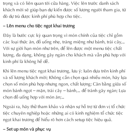
trọng và có liên quan tới cửa hàng. Việc lên trước danh sách
khách mời sẽ giúp bạn dự kiến được số lượng người tham gia, từ
đó dự trù được kinh phí phù hợp cho tiệc.
– Lên menu cho tiệc ngọt khai trương
Đây là bước cực kỳ quan trọng vì món chính của tiệc chỉ gồm
các loại thức ăn, đồ uống nhẹ, tráng miệng như bánh, trái cây,…
Với sự giới hạn món như trên, để lên được một menu tiệc chất
lượng, đa dạng, không gây ngán cho khách mà vẫn phù hợp với
kinh phí là không hề dễ.
Khi lên menu tiệc ngọt khai trương, lưu ý: luôn dựa trên kinh phí
và số lượng khách mời; Không cần chọn quá nhiều món, hãy lựa
chọn số món phù hợp nhưng ngon, chất lượng; Cân bằng giữa số
món bánh ngọt – mặn, trái cây – bánh,… để tránh gây ngán; Lựa
chọn đồ uống hợp với món ăn;…
Ngoài ra, hãy thử tham khảo và nhận sự hỗ trợ từ đơn vị tổ chức
tiệc chuyên nghiệp hoặc những ai có kinh nghiệm tổ chức tiệc
ngọt khai trương để hiểu rõ hơn cách setup tiệc hiệu quả.
– Set up món và phục vụ