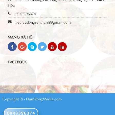
Hóa
0943396374
tiecluudongsenthanh@gmail.com
MẠNG XÃ HỘI
FACEBOOK
Copyright © - HamRongMedia.com
0943396374