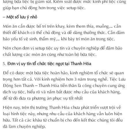
lượng bữa tiệc bị giảm sút. Kiểm soát được mức kinh phí tiệc cũng
giúp bạn chủ động hơn trong việc setup tiệc.
–
Một số lưu ý nhỏ
Món ăn cần được bố trí trên khay, kèm them thìa, muỗng,… cần
thiết để khách có thể chủ động và dễ dàng thưởng thức. Cần đảm
bảo yếu tố vệ sinh, thẩm mỹ,… khi bày trí món ăn trong tiệc.
Nên chọn đơn vị setup tiệc uy tín và chuyên nghiệp để đảm bảo
chất lượng các món ăn cũng như toàn bộ bữa tiệc.
Đơn vị uy tín tổ chức tiệc ngọt tại Thanh Hóa
Để có được một bữa tiệc hoàn hảo, kinh nghiệm tổ chức sẽ quan
trọng hơn tất cả. Với kinh nghiệm hơn 3 năm trong nghề. Tiệc Lưu
Động Sen Thanh – Thanh Hóa tiền thân là công chuyên cung ứng
dịch vụ tiệc, hiểu rõ và nắm bắt được nhu cầu của khách hàng,
để từ đó đưa ra phương án phục vụ tốt nhất
Hiện nay, trên thị trường Thanh Hóa chưa phát triển vượt trội về
loại hình tiệc này, nhưng nhu cầu của khách hàng vẫn luôn hiện
hữu. Tất cả các khâu từ chuẩn bị cho đến kết thúc chúng tôi đều
đã làm chuyên nghiệp.