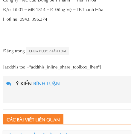
Đ/c: Lô 01 – MB 1814 – P. Đông Vệ – TP.Thanh Hóa
Hotline: 0943. 396.374
Đăng trong
CHƯA ĐƯỢC PHÂN LOẠI
[addthis tool="addthis_inline_share_toolbox_lhen"]
Ý KIẾN
BÌNH LUẬN
CÁC BÀI VIẾT LIÊN QUAN