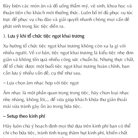
Bày biện các món ăn và đồ uống thẩm mỹ, vệ sinh, khoa học và
thuận tiện cho khách mời thưởng thức. Luôn bố trí đủ phục vụ túc
trực để phục vụ chu đáo và giải quyết nhanh chóng mọi vấn đề
phát sinh trong lúc tiệc diễn ra.
Lưu ý khi tổ chức tiệc ngọt khai trương
Xu hướng tổ chức tiệc ngọt khai trương không còn xa lạ gì với
nhiều người. Về cơ bản, tiệc ngọt khai trương là kiểu tiệc nhẹ đơn
giản và không tốn quá nhiều công sức chuẩn bị. Nhưng thực chất,
để tổ chức được một buổi tiệc ngọt khai trương hoàn chỉnh, bạn
cần lưu ý nhiều vấn đề, cụ thể như sau.
– Lựa chọn âm nhạc hợp với tiệc ngọt
Âm nhạc là một phần quan trọng trong tiệc, hãy chọn loại nhạc
nhẹ nhàng, không lời,… để vừa giúp khách khứa thư giản thoải
mái vừa tránh gây ồn ào trong bữa tiệc.
– Setup theo kinh phí
Hãy luôn chú ý hoạch định mọi thứ dựa trên kinh phí bạn có thể
chi cho bữa tiệc, tránh tình trạng thâm hụt kinh phí, khiến chất