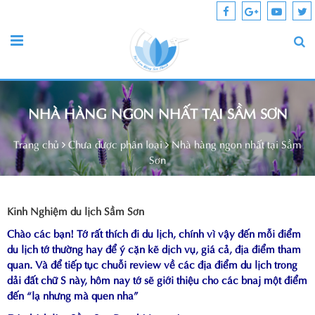
NHÀ HÀNG NGON NHẤT TẠI SẦM SƠN
Trang chủ
Chưa được phân loại
Nhà hàng ngon nhất tại Sầm
Sơn
Kinh Nghiệm du lịch Sầm Sơn
Chào các bạn! Tớ rất thích đi du lịch, chính vì vậy đến mỗi điểm
du lịch tớ thường hay để ý cặn kẽ dịch vụ, giá cả, địa điểm tham
quan. Và để tiếp tục chuỗi review về các địa điểm du lịch trong
dải đất chữ S này, hôm nay tớ sẽ giới thiệu cho các bnaj một điểm
đến “lạ nhưng mà quen nha”