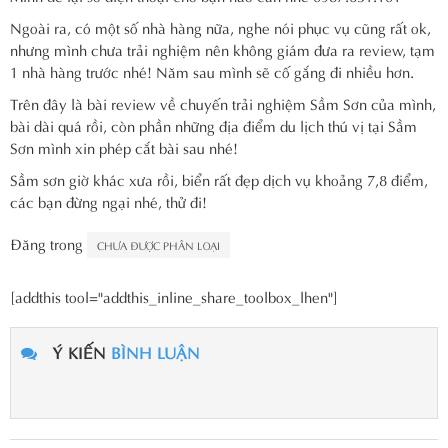
Ngoài ra, có một số nhà hàng nữa, nghe nói phục vụ cũng rất ok,
nhưng mình chưa trải nghiệm nên không giám đưa ra review, tạm
1 nhà hàng trước nhé! Năm sau mình sẽ cố gắng đi nhiều hơn.
Trên đây là bài review về chuyến trải nghiệm Sầm Sơn của mình,
bài dài quá rồi, còn phần những địa điểm du lịch thú vị tại Sầm
Sơn mình xin phép cắt bài sau nhé!
Sầm sơn giờ khác xưa rồi, biển rất đẹp dịch vụ khoảng 7,8 điểm,
các bạn đừng ngại nhé, thử đi!
Đăng trong
CHƯA ĐƯỢC PHÂN LOẠI
[addthis tool="addthis_inline_share_toolbox_lhen"]
Ý KIẾN
BÌNH LUẬN