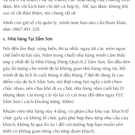
được lên với kịch bản chi tiết và hợp lý, MC tạo được không khí
vui vẻ rất thân thiện, nói chung rất ok
Mình còn giữ số chị quản lý, mình note bạn nào cần tham khảo
nhé: 0967.491.329.
Nhà hàng Tại Sầm Sơn
Nói đến ẩm thực vùng biển, thì ta nhắc ngay tới các món ngon
chế biến từ hải sản. Nằm trong chuỗi nhà hàng mình cảm thấy
ưng ý nhất đó là Nhà Hàng Dũng Quých 2 Sầm Sơn, lần đầu tiên
gây ấn tượng cho mình đó là không gian nhà hàng rộng rãi, hồi
mình đi du lịch là cuối tháng 6 đầu tháng 7 đợt đó đang là cao
điểm của du lịch Sầm Sơn, nói thật cũng hơi ngấy cảnh chen
chúc nhau, nên chịu khó đi xa chút, nhà hàng nằm cuối bãi D
nhưng được cái trong cái rủi lại có cái may đối diện ngay FLC
Sầm Sơn ( cách khoảng trừng 300m)
Khuân viên nhà hàng này 4 tầng, có phân chia khu vực khách tổ
chức gala và không tổ chức gala phù hợp theo từng nhu cầu của
khách, không bị quá ồn ào ( đối với trường hợp bạn muốn yên
tĩnh) có không gian riêng cho từng đoàn khách.