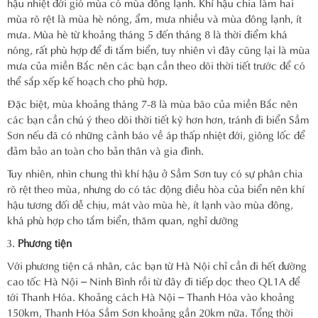
hậu nhiệt đới gió mùa có mùa đông lạnh. Khí hậu chia làm hai
mùa rõ rệt là mùa hè nóng, ẩm, mưa nhiều và mùa đông lạnh, ít
mưa. Mùa hè từ khoảng tháng 5 đến tháng 8 là thời điểm khá
nóng, rất phù hợp để đi tắm biển, tuy nhiên vì đây cũng lại là mùa
mưa của miền Bắc nên các bạn cần theo dõi thời tiết trước để có
thể sắp xếp kế hoạch cho phù hợp.
Đặc biệt, mùa khoảng tháng 7-8 là mùa bão của miền Bắc nên
các bạn cần chú ý theo dõi thời tiết kỹ hơn hơn, tránh đi biển Sầm
Sơn nếu đã có những cảnh báo về áp thấp nhiệt đới, giông lốc để
đảm bảo an toàn cho bản thân và gia đình.
Tuy nhiên, nhìn chung thì khí hậu ở Sầm Sơn tuy có sự phân chia
rõ rệt theo mùa, nhưng do có tác động điều hòa của biển nên khí
hậu tương đối dễ chịu, mát vào mùa hè, ít lạnh vào mùa đông,
khá phù hợp cho tắm biển, thăm quan, nghỉ dưỡng
Phương tiện
Với phương tiện cá nhân, các bạn từ Hà Nội chỉ cần đi hết đường
cao tốc Hà Nội – Ninh Bình rồi từ đây đi tiếp dọc theo QL1A để
tới Thanh Hóa. Khoảng cách Hà Nội – Thanh Hóa vào khoảng
150km, Thanh Hóa Sầm Sơn khoảng gần 20km nữa. Tổng thời