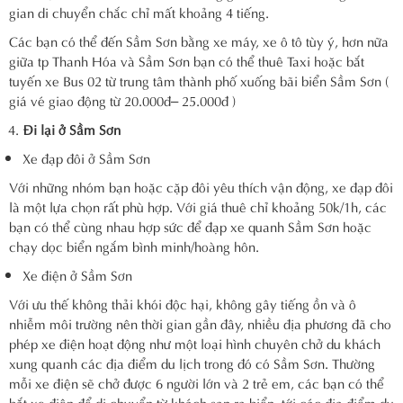
gian di chuyển chắc chỉ mất khoảng 4 tiếng.
Các bạn có thể đến Sầm Sơn bằng xe máy, xe ô tô tùy ý, hơn nữa
giữa tp Thanh Hóa và Sầm Sơn bạn có thể thuê Taxi hoặc bắt
tuyến xe Bus 02 từ trung tâm thành phố xuống bãi biển Sầm Sơn (
giá vé giao động từ 20.000đ– 25.000đ )
Đi lại ở Sầm Sơn
Xe đạp đôi ở Sầm Sơn
Với những nhóm bạn hoặc cặp đôi yêu thích vận động, xe đạp đôi
là một lựa chọn rất phù hợp. Với giá thuê chỉ khoảng 50k/1h, các
bạn có thể cùng nhau hợp sức để đạp xe quanh Sầm Sơn hoặc
chạy dọc biển ngắm bình minh/hoàng hôn.
Xe điện ở Sầm Sơn
Với ưu thế không thải khói độc hại, không gây tiếng ồn và ô
nhiễm môi trường nên thời gian gần đây, nhiều địa phương đã cho
phép xe điện hoạt động như một loại hình chuyên chở du khách
xung quanh các địa điểm du lịch trong đó có Sầm Sơn. Thường
mỗi xe điện sẽ chở được 6 người lớn và 2 trẻ em, các bạn có thể
bắt xe điện để di chuyển từ khách sạn ra biển, tới các địa điểm du