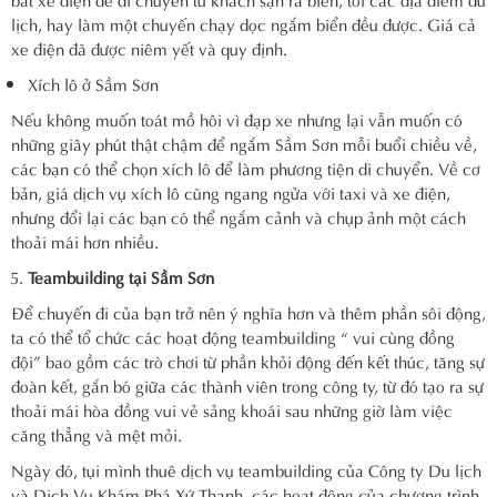
lịch, hay làm một chuyến chạy dọc ngắm biển đều được. Giá cả
xe điện đã được niêm yết và quy định.
Xích lô ở Sầm Sơn
Nếu không muốn toát mồ hôi vì đạp xe nhưng lại vẫn muốn có
những giây phút thật chậm để ngắm Sầm Sơn mỗi buổi chiều về,
các bạn có thể chọn xích lô để làm phương tiện di chuyển. Về cơ
bản, giá dịch vụ xích lô cũng ngang ngửa với taxi và xe điện,
nhưng đổi lại các bạn có thể ngắm cảnh và chụp ảnh một cách
thoải mái hơn nhiều.
Teambuilding tại Sầm Sơn
Để chuyến đi của bạn trở nên ý nghĩa hơn và thêm phần sôi động,
ta có thể tổ chức các hoạt động teambuilding “ vui cùng đồng
đội” bao gồm các trò chơi từ phần khỏi động đến kết thúc, tăng sự
đoàn kết, gắn bó giữa các thành viên trong công ty, từ đó tạo ra sự
thoải mái hòa đồng vui vẻ sảng khoái sau những giờ làm việc
căng thẳng và mệt mỏi.
Ngày đó, tụi mình thuê dịch vụ teambuilding của Công ty Du lịch
và Dịch Vụ Khám Phá Xứ Thanh, các hoạt động của chương trình