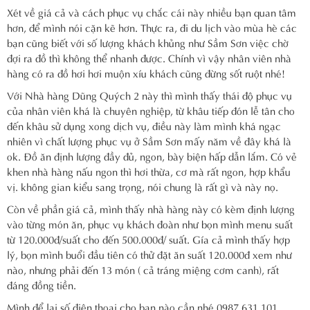
Xét về giá cả và cách phục vụ chắc cái này nhiều bạn quan tâm
hơn, để mình nói cặn kẽ hơn. Thực ra, đi du lịch vào mùa hè các
bạn cũng biết với số lượng khách khủng như Sầm Sơn việc chờ
đợi ra đồ thì không thể nhanh được. Chính vì vậy nhân viên nhà
hàng có ra đồ hơi hơi muộn xíu khách cũng đừng sốt ruột nhé!
Với Nhà hàng Dũng Quých 2 này thì mình thấy thái độ phục vụ
của nhân viên khá là chuyên nghiệp, từ khâu tiếp đón lễ tân cho
đến khâu sử dụng xong dịch vụ, điều này làm mình khá ngạc
nhiên vì chất lượng phục vụ ở Sầm Sơn mấy năm về đây khá là
ok. Đồ ăn định lượng đầy đủ, ngon, bày biện hấp dẫn lắm. Có vẻ
khen nhà hàng nấu ngon thì hơi thừa, cơ mà rất ngon, hợp khẩu
vị. không gian kiểu sang trọng, nói chung là rất gì và này nọ.
Còn về phần giá cả, mình thấy nhà hàng này có kèm định lượng
vào từng món ăn, phục vụ khách đoàn như bọn mình menu suất
từ 120.000đ/suất cho đến 500.000đ/ suất. Gía cả mình thấy hợp
lý, bọn mình buổi đầu tiên có thử đặt ăn suất 120.000đ xem như
nào, nhưng phải đến 13 món ( cả tráng miệng cơm canh), rất
đáng đồng tiền.
Mình để lại số điện thoại cho bạn nào cần nhé 0987.631.101