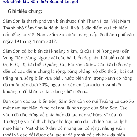
Đó chính là… Sầm Sơn Beach! Let go!
Giới thiệu chung:
Sầm Sơn là thành phố ven biển thuộc tỉnh Thanh Hóa, Việt Nam.
Thành phố Sầm Sơn là đô thị loại III và là địa điểm du lịch biển
nổi tiếng tại Việt Nam. Sầm Sơn được nâng cấp lên thành phố vào
ngày 19 tháng 4 năm 2017.
Sầm Sơn có bờ biển dài khoảng 9 km, từ cửa Hới (sông Mã) đến
Vụng Tiên (Vụng Ngọc) với các bãi biển đẹp như bãi biển nội thị
(A, B, C, D), bãi biển Quảng Cư, Bãi Vinh Sơn… Các bãi biển này
đều có đặc điểm chung là rộng, bằng phẳng, độ dốc thoải, bãi cát
trắng mịn, sóng biển vừa phải, nước biển ấm, trong xanh có nồng
độ muối trên dưới 30%, ngoài ra còn có Canxidium và nhiều
khoáng chất khác có tác dụng chữa bệnh…
Bên cạnh các bãi biển trên, Sầm Sơn còn có núi Trường Lệ cao 76
mét nằm sát biển, được coi như là hòn ngọc của Sầm Sơn. Các
vách đá dốc đứng về phía biển đã tạo nên sự hùng vĩ của núi
Trường Lệ và rất thích hợp cho loại hình du lịch leo núi, du lịch
mạo hiểm. Mặt khác ở đây có những bãi cỏ rộng, những sườn
thoải và các đồi được cấu tạo từ đá granit cổ sinh hay đá biến