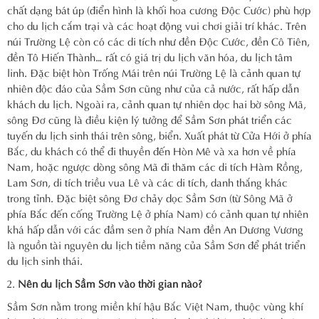
chất dạng bát úp (điển hình là khối hoa cương Độc Cước) phù hợp
cho du lịch cắm trại và các hoạt động vui chơi giải trí khác. Trên
núi Trường Lệ còn có các di tích như đền Độc Cước, đền Cô Tiên,
đền Tô Hiến Thành… rất có giá trị du lịch văn hóa, du lịch tâm
linh. Đặc biệt hòn Trống Mái trên núi Trường Lệ là cảnh quan tự
nhiên độc đáo của Sầm Sơn cũng như của cả nước, rất hấp dẫn
khách du lịch. Ngoài ra, cảnh quan tự nhiên dọc hai bờ sông Mã,
sông Đơ cũng là điều kiện lý tưởng để Sầm Sơn phát triển các
tuyến du lịch sinh thái trên sông, biển. Xuất phát từ Cửa Hới ở phía
Bắc, du khách có thể đi thuyền đến Hòn Mê và xa hơn về phía
Nam, hoặc ngược dòng sông Mã đi thăm các di tích Hàm Rồng,
Lam Sơn, di tích triều vua Lê và các di tích, danh thắng khác
trong tỉnh. Đặc biệt sông Đơ chảy dọc Sầm Sơn (từ Sông Mã ở
phía Bắc đến cống Trường Lệ ở phía Nam) có cảnh quan tự nhiên
khá hấp dẫn với các đầm sen ở phía Nam đền An Dương Vương
là nguồn tài nguyên du lịch tiềm năng của Sầm Sơn để phát triển
du lịch sinh thái.
Nên du lịch Sầm Sơn vào thời gian nào?
Sầm Sơn nằm trong miền khí hậu Bắc Việt Nam, thuộc vùng khí