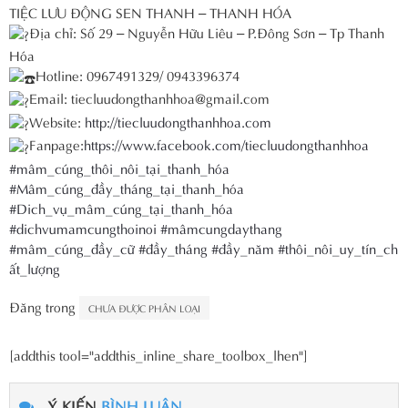
TIỆC LƯU ĐỘNG SEN THANH – THANH HÓA
Địa chỉ: Số 29 – Nguyễn Hữu Liêu – P.Đông Sơn – Tp Thanh
Hóa
Hotline: 0967491329/ 0943396374
Email: tiecluudongthanhhoa@gmail.com
Website:
http://tiecluudongthanhhoa.com
Fanpage:
https://www.facebook.com/tiecluudongthanhhoa
#mâm_cúng_thôi_nôi_tại_thanh_hóa
#Mâm_cúng_đầy_tháng_tại_thanh_hóa
#Dich_vụ_mâm_cúng_tại_thanh_hóa
#dichvumamcungthoinoi
#mâmcungdaythang
#mâm_cúng_đầy_cữ
#đầy_tháng
#đầy_năm
#thôi_nôi_uy_tín_ch
ất_lượng
Đăng trong
CHƯA ĐƯỢC PHÂN LOẠI
[addthis tool="addthis_inline_share_toolbox_lhen"]
Ý KIẾN
BÌNH LUẬN