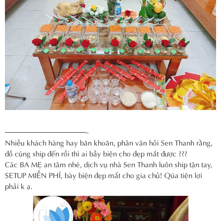
———————————-
Nhiều khách hàng hay băn khoăn, phân vân hỏi Sen Thanh rằng,
đồ cúng ship đến rồi thì ai bầy biện cho đẹp mắt được ???
Các BA MẸ an tâm nhé, dịch vụ nhà Sen Thanh luôn ship tận tay,
SETUP MIỄN PHÍ, bày biện đẹp mắt cho gia chủ! Qúa tiện lợi
phải k ạ.