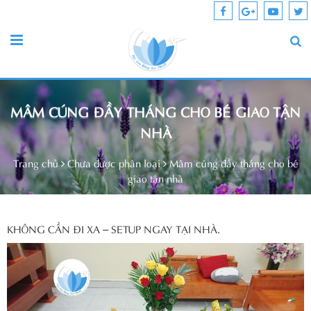
MÂM CÚNG ĐẦY THÁNG CHO BÉ GIAO TẬN
NHÀ
Trang chủ
Chưa được phân loại
Mâm cúng đầy tháng cho bé
giao tận nhà
KHÔNG CẦN ĐI XA – SETUP NGAY TẠI NHÀ.