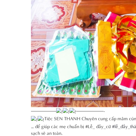
—————–
——————-
Tiệc SEN THANH Chuyên cung cấp mâm cúng trọ
… để giúp các mẹ chuẩn bị #Lễ_ đầy_cữ
#lễ_đầy_th
sạch sẽ an toàn.