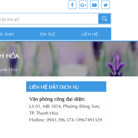
ỆN ẢNH
TIN TỨC
LIÊN HỆ
NH HÓA
Thanh Hóa
LIÊN HỆ ĐẶT DỊCH VỤ
Văn phòng công đại diện:
Lô 01, MB 1814, Phường Đông Sơn,
TP. Thanh Hóa
Hotline: 0943.396.374 / 0967491329