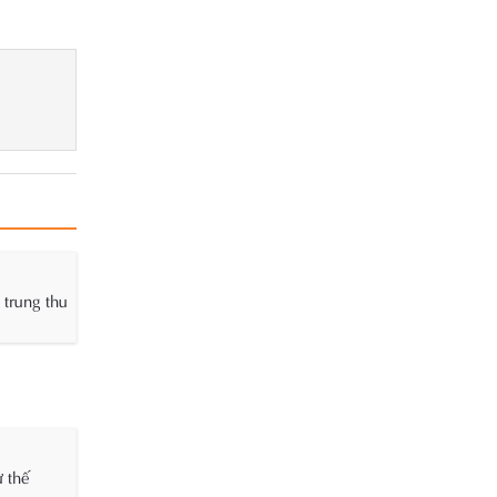
 trung thu
ư thế