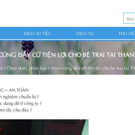
DỊCH VỤ TIỆC
DỊCH VỤ
THƯ VI
ÚNG ĐẦY CỮ TIỆN LỢI CHO BÉ TRAI TẠI THA
hủ
Chưa được phân loại
Mâm cúng đầy cữ tiện lợi cho bé trai tại 
G – AN TOÀN
nh nghiệm chuẩn bị ?
c dang dở ở công ty ?
ơm tất, chu đáo ?