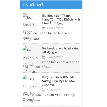
TIN TỨC MỚI
Tea Break Sen Thanh –
Nâng Tầm Tiếp Khách, Mát
Lành Ấn Tượng
31/03/2026
Tiệc Sen Thanh tự hào là đơn vị
cung...
Tea break cho các sự kiện
bất động sản
25/03/2026
Trong bất kỳ chương trình
nào – từ hội thảo,...
BBQ Tại Gia – Bữa Tiệc
Nướng Trọn Vị Cho Mọi
Cuộc Vui
11/03/2026
BBQ Tại Gia – Chuẩn Vị Nhà Hàng,
Chuẩn Gu...