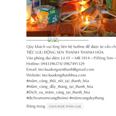
—————–
———————–
Qúy khách vui lòng liên hệ hotline để được tư vấn chi
TIỆC LƯU ĐỘNG SEN THANH THANH HÓA
Văn phòng đại diện: Lô 01 – MB 1814 – P.Đông Sơn 
Hotline: 0943396374/ 0967491329
Email: tiecluudongsenthanh@gmail.com
Website:
tiecluudongthanhhoa.com
#mâm_cúng_thôi_nôi_tại_thanh_hóa
#Mâm_cúng_đầy_tháng_tại_thanh_hóa
#Dich_vụ_mâm_cúng_tại_thanh_hóa
#dichvumamcungthoinoi
#mâmcungdaythang
Đăng trong
CHƯA ĐƯỢC PHÂN LOẠI