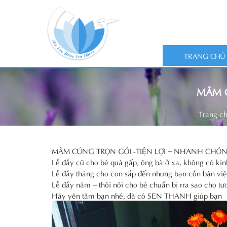
TRANG CHỦ
MÂM C
Trang c
MÂM CÚNG TRỌN GÓI -TIỆN LỢI – NHANH CHÓN
Lễ đầy cữ cho bé quá gấp, ông bà ở xa, không có ki
Lễ đầy tháng cho con sắp đến nhưng bạn cồn bận việ
Lễ đầy năm – thôi nôi cho bé chuẩn bị rra sao cho tư
Hãy yên tâm bạn nhé, đã có SEN THANH giúp bạn