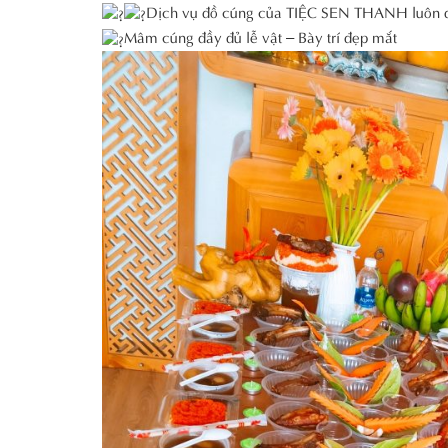
Dịch vụ đồ cúng của TIỆC SEN THANH luôn 
Mâm cúng đầy đủ lễ vật – Bày trí đẹp mắt