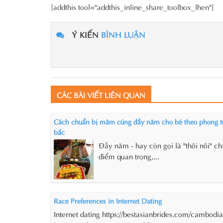
[addthis tool="addthis_inline_share_toolbox_lhen"]
Ý KIẾN
BÌNH LUẬN
CÁC BÀI VIẾT LIÊN QUAN
Cách chuẩn bị mâm cúng đầy năm cho bé theo phong t
bắc
Đầy năm - hay còn gọi là "thôi nôi" chí
điểm quan trọng,...
Race Preferences in Internet Dating
Internet dating https://bestasianbrides.com/cambodia