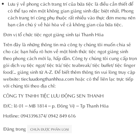
Lưu ý về phong cách trang trí của bữa tiệc là điều cần thiết để
có thể tạo nên một không gian giáng sinh đặc biệt nhất. Phong
cách trang trí cũng phụ thuộc rất nhiều vào thực đơn menu nên
bạn cần chú ý về hài hòa về cả không gian của bữa tiệc.
Đơn vị tổ chức tiệc ngọt giáng sinh tại Thanh Hóa
Trên đây là những thông tin mà công ty chúng tôi muốn chia sẻ
cho các bạn hiểu rõ hơn về một hình thức tiệc ngọt giáng sinh
theo phong cách mới lạ, hấp dẫn. Công ty chúng tôi cung cấp trọn
gói dịch vụ tiệc ngọt/ tiệc trà/ tiệc teabreak/ tiệc buffet/ tiệc finger
food/… giáng sinh từ A-Z. Để biết thêm thông tin vui lòng truy cập
website:
tiecluudongthanhhoa.com
hoặc có thể liên lạc trực tiếp
với chúng tôi theo địa chỉ:
CÔNG TY TNHH TIỆC LƯU ĐỘNG SEN THANH
Đ/C: lô 01 – MB 1814 – p. Đông Vệ – Tp Thanh Hóa
Hotline: 0943396374/ 0942 849 616
Đăng trong
CHƯA ĐƯỢC PHÂN LOẠI