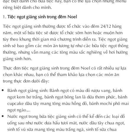
đặc biệt dành cho bữa tiệc này, bạn có thể lựa chọn những menu
riêng biệt dành cho mình.
Tiệc ngọt giáng sinh trong đêm Noel
Tiệc ngọt giáng sinh thường được tổ chức vào đêm 24/12 hàng
năm, một số bữa tiệc sẽ được tổ chức sớm hơn hoặc muộn hơn
tùy theo khung thời gian mà chương trình diễn ra. Tiệc ngọt giáng
sinh sẽ bao gồm các món ăn tương tự như các bữa tiệc ngọt thông
thường, nhưng vẫn mang các tông màu sắc nghiêng về hơi hướng
giáng sinh hơn.
Thực đơn tiệc ngọt giáng sinh trong đêm Noel có rất nhiều sự lựa
chọn khác nhau, bạn có thể tham khảo lựa chọn các món ăn
trong thực đơn dưới đây:
Bánh ngọt giáng sinh: Bánh ngọt có màu đỏ rượu vang, bánh
ngọt kem bơ trắng, bánh ngọt bông lan lá dứa thơm phức, bánh
cupcake dâu tây mang tông màu hồng đỏ, bánh mochi phô mai
ngọt ngào….
Nước ngọt trong bữa tiệc giáng sinh có thể kể đến các loại đồ
uống sau như nước dưa hấu tươi mát, nước dâu tây chua ngọt,
sinh tố vú sữa mang tông màu trắng ngà, sinh tố sữa chua