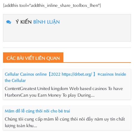
[addthis tool="addthis_inline_share_toolbox_lhen"]
Ý KIẾN
BÌNH LUẬN
CÁC BÀI VIẾT LIÊN QUAN
Cellular Casinos online【2022 https://drbet.org/ 】⭐casinos Inside
the Cellular
ContentGreatest United kingdom Web based casinos To have
HarborsCan you Earn Money To play During...
Mâm đồ lễ cúng thôi nôi cho bé trai
Chúng tôi cung cấp mâm lễ cúng thôi nôi đầy năm uy tín chất
lượng toàn khu...