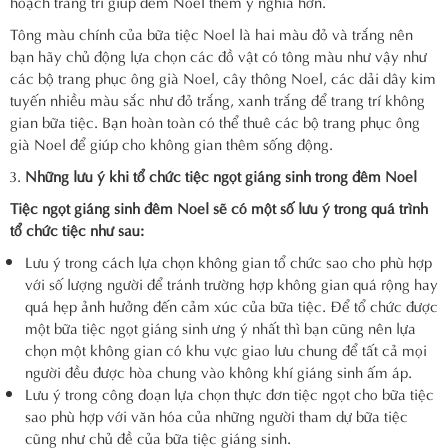
hoạch trang trí giúp đêm Noel thêm ý nghĩa hơn.
Tông màu chính của bữa tiệc Noel là hai màu đỏ và trắng nên
bạn hãy chủ động lựa chọn các đồ vật có tông màu như vậy như
các bộ trang phục ông già Noel, cây thông Noel, các dải dây kim
tuyến nhiều màu sắc như đỏ trắng, xanh trắng để trang trí không
gian bữa tiệc. Bạn hoàn toàn có thể thuê các bộ trang phục ông
già Noel để giúp cho không gian thêm sống động.
Những lưu ý khi tổ chức tiệc ngọt giáng sinh trong đêm Noel
Tiệc ngọt giáng sinh đêm Noel sẽ có một số lưu ý trong quá trình
tổ chức tiệc như sau:
Lưu ý trong cách lựa chọn không gian tổ chức sao cho phù hợp
với số lượng người để tránh trường hợp không gian quá rộng hay
quá hẹp ảnh hưởng đến cảm xúc của bữa tiệc. Để tổ chức được
một bữa tiệc ngọt giáng sinh ưng ý nhất thì bạn cũng nên lựa
chọn một không gian có khu vực giao lưu chung để tất cả mọi
người đều được hòa chung vào không khí giáng sinh ấm áp.
Lưu ý trong công đoạn lựa chọn thực đơn tiệc ngọt cho bữa tiệc
sao phù hợp với văn hóa của những người tham dự bữa tiệc
cũng như chủ đề của bữa tiệc giáng sinh.