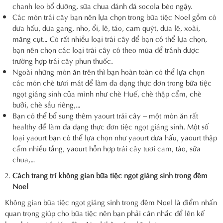
chanh leo bổ dưỡng, sữa chua đánh đá socola béo ngậy.
Các món trái cây bạn nên lựa chọn trong bữa tiệc Noel gồm có
dưa hấu, dưa gang, nho, ổi, lê, táo, cam quýt, dưa lê, xoài,
măng cụt… Có rất nhiều loại trái cây để bạn có thể lựa chọn,
bạn nên chọn các loại trái cây có theo mùa để tránh được
trường hợp trái cây phun thuốc.
Ngoài những món ăn trên thì bạn hoàn toàn có thể lựa chọn
các món chè tươi mát để làm đa dạng thực đơn trong bữa tiệc
ngọt giáng sinh của mình như chè Huế, chè thập cẩm, chè
bưởi, chè sầu riêng,…
Bạn có thể bổ sung thêm yaourt trái cây – một món ăn rất
healthy để làm đa dạng thực đơn tiệc ngọt giáng sinh. Một số
loại yaourt bạn có thể lựa chọn như yaourt dưa hấu, yaourt thập
cẩm nhiều tầng, yaourt hỗn hợp trái cây tươi cam, táo, sữa
chua,…
Cách trang trí không gian bữa tiệc ngọt giáng sinh trong đêm
Noel
Không gian bữa tiệc ngọt giáng sinh trong đêm Noel là điểm nhấn
quan trọng giúp cho bữa tiệc nên bạn phải cân nhắc để lên kế