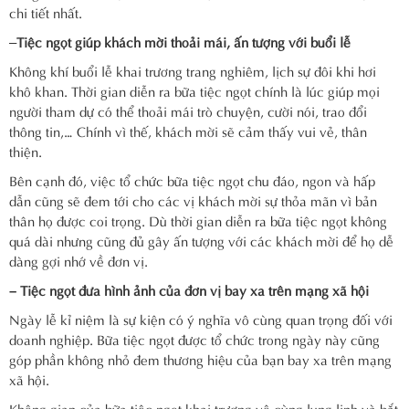
chi tiết nhất.
–
Tiệc ngọt giúp khách mời thoải mái, ấn tượng với buổi lễ
Không khí buổi lễ khai trương trang nghiêm, lịch sự đôi khi hơi
khô khan. Thời gian diễn ra bữa tiệc ngọt chính là lúc giúp mọi
người tham dự có thể thoải mái trò chuyện, cười nói, trao đổi
thông tin,… Chính vì thế, khách mời sẽ cảm thấy vui vẻ, thân
thiện.
Bên cạnh đó, việc tổ chức bữa tiệc ngọt chu đáo, ngon và hấp
dẫn cũng sẽ đem tới cho các vị khách mời sự thỏa mãn vì bản
thân họ được coi trọng. Dù thời gian diễn ra bữa tiệc ngọt không
quá dài nhưng cũng đủ gây ấn tượng với các khách mời để họ dễ
dàng gợi nhớ về đơn vị.
– Tiệc ngọt đưa hình ảnh của đơn vị bay xa trên mạng xã hội
Ngày lễ kỉ niệm là sự kiện có ý nghĩa vô cùng quan trọng đối với
doanh nghiệp. Bữa tiệc ngọt được tổ chức trong ngày này cũng
góp phần không nhỏ đem thương hiệu của bạn bay xa trên mạng
xã hội.
Không gian của bữa tiệc ngọt khai trương vô cùng lung linh và bắt