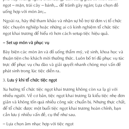
ngọt – mặn, trái cây – bánh,… để tránh gây ngán; Lựa chọn đồ
uống hợp với món ăn;…
Ngoài ra, hãy thử tham khảo và nhận sự hỗ trợ từ đơn vị tổ chức
tiệc chuyên nghiệp hoặc những ai có kinh nghiệm tổ chức tiệc
ngọt khai trương để hiểu rõ hơn cách setup tiệc hiệu quả.
– Set up món và phục vụ
Bày biện các món ăn và đồ uống thẩm mỹ, vệ sinh, khoa học và
thuận tiện cho khách mời thưởng thức. Luôn bố trí đủ phục vụ túc
trực để phục vụ chu đáo và giải quyết nhanh chóng mọi vấn đề
phát sinh trong lúc tiệc diễn ra.
Lưu ý khi tổ chức tiệc ngọt
Xu hướng tổ chức tiệc ngọt khai trương không còn xa lạ gì với
nhiều người. Về cơ bản, tiệc ngọt khai trương là kiểu tiệc nhẹ đơn
giản và không tốn quá nhiều công sức chuẩn bị. Nhưng thực chất,
để tổ chức được một buổi tiệc ngọt khai trương hoàn chỉnh, bạn
cần lưu ý nhiều vấn đề, cụ thể như sau.
– Lựa chọn âm nhạc hợp với tiệc ngọt