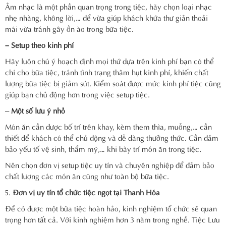
Âm nhạc là một phần quan trọng trong tiệc, hãy chọn loại nhạc
nhẹ nhàng, không lời,… để vừa giúp khách khứa thư giản thoải
mái vừa tránh gây ồn ào trong bữa tiệc.
– Setup theo kinh phí
Hãy luôn chú ý hoạch định mọi thứ dựa trên kinh phí bạn có thể
chi cho bữa tiệc, tránh tình trạng thâm hụt kinh phí, khiến chất
lượng bữa tiệc bị giảm sút. Kiểm soát được mức kinh phí tiệc cũng
giúp bạn chủ động hơn trong việc setup tiệc.
–
Một số lưu ý nhỏ
Món ăn cần được bố trí trên khay, kèm them thìa, muỗng,… cần
thiết để khách có thể chủ động và dễ dàng thưởng thức. Cần đảm
bảo yếu tố vệ sinh, thẩm mỹ,… khi bày trí món ăn trong tiệc.
Nên chọn đơn vị setup tiệc uy tín và chuyên nghiệp để đảm bảo
chất lượng các món ăn cũng như toàn bộ bữa tiệc.
Đơn vị uy tín tổ chức tiệc ngọt tại Thanh Hóa
Để có được một bữa tiệc hoàn hảo, kinh nghiệm tổ chức sẽ quan
trọng hơn tất cả. Với kinh nghiệm hơn 3 năm trong nghề. Tiệc Lưu