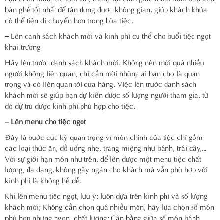
bàn ghế tốt nhất để tận dụng được không gian, giúp khách khứa
có thể tiện di chuyển hơn trong bữa tiệc.
– Lên danh sách khách mời và kinh phí cụ thể cho buổi tiệc ngọt
khai trương
Hãy lên trước danh sách khách mời. Không nên mời quá nhiều
người không liên quan, chỉ cần mời những ai bạn cho là quan
trọng và có liên quan tới cửa hàng. Việc lên trước danh sách
khách mời sẽ giúp bạn dự kiến được số lượng người tham gia, từ
đó dự trù được kinh phí phù hợp cho tiệc.
– Lên menu cho tiệc ngọt
Đây là bước cực kỳ quan trọng vì món chính của tiệc chỉ gồm
các loại thức ăn, đồ uống nhẹ, tráng miệng như bánh, trái cây,…
Với sự giới hạn món như trên, để lên được một menu tiệc chất
lượng, đa dạng, không gây ngán cho khách mà vẫn phù hợp với
kinh phí là không hề dễ.
Khi lên menu tiệc ngọt, lưu ý: luôn dựa trên kinh phí và số lượng
khách mời; Không cần chọn quá nhiều món, hãy lựa chọn số món
phù hợp nhưng ngon, chất lượng; Cân bằng giữa số món bánh