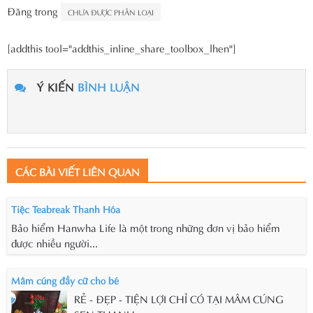
Đăng trong
CHƯA ĐƯỢC PHÂN LOẠI
[addthis tool="addthis_inline_share_toolbox_lhen"]
Ý KIẾN
BÌNH LUẬN
CÁC BÀI VIẾT LIÊN QUAN
Tiệc Teabreak Thanh Hóa
Bảo hiểm Hanwha Life là một trong những đơn vị bảo hiểm
được nhiều người...
Mâm cúng đầy cữ cho bé
RẺ - ĐẸP - TIỆN LỢI CHỈ CÓ TẠI MÂM CÚNG