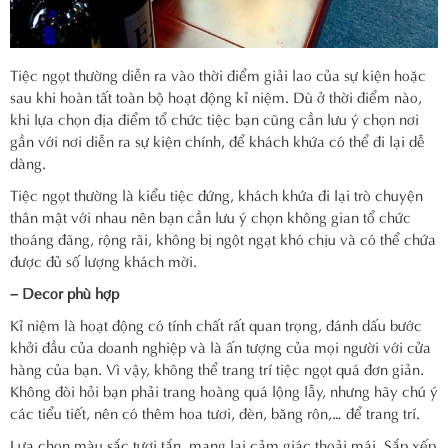
Tiệc ngọt thường diễn ra vào thời điểm giải lao của sự kiện hoặc
sau khi hoàn tất toàn bộ hoạt động kỉ niệm. Dù ở thời điểm nào,
khi lựa chọn địa điểm tổ chức tiệc bạn cũng cần lưu ý chọn nơi
gần với nơi diễn ra sự kiện chính, để khách khứa có thể đi lại dễ
dàng.
Tiệc ngọt thường là kiểu tiệc đứng, khách khứa đi lại trò chuyện
thân mật với nhau nên bạn cần lưu ý chọn không gian tổ chức
thoáng đãng, rộng rãi, không bị ngột ngạt khó chịu và có thể chứa
được đủ số lượng khách mời.
– Decor phù hợp
Kỉ niệm là hoạt động có tính chất rất quan trọng, đánh dấu bước
khởi đầu của doanh nghiệp và là ấn tượng của mọi người với cửa
hàng của bạn. Vì vậy, không thể trang trí tiệc ngọt quá đơn giản.
Không đòi hỏi bạn phải trang hoàng quá lộng lẫy, nhưng hãy chú ý
các tiểu tiết, nên có thêm hoa tươi, đèn, băng rôn,… để trang trí.
Lựa chọn màu sắc tươi tắn, mang lại cảm giác thoải mái. Sắp xếp