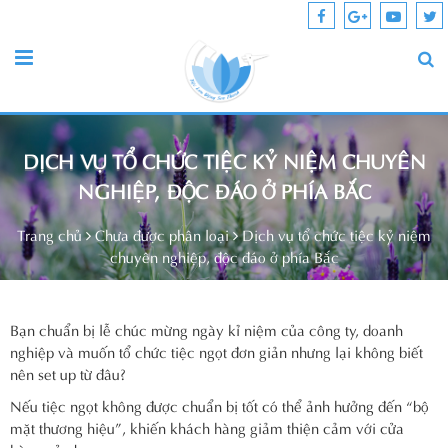
DỊCH VỤ TỔ CHỨC TIỆC KỶ NIỆM CHUYÊN
NGHIỆP, ĐỘC ĐÁO Ở PHÍA BẮC
Trang chủ
Chưa được phân loại
Dịch vụ tổ chức tiệc kỷ niệm
chuyên nghiệp, độc đáo ở phía Bắc
Bạn chuẩn bị lễ chúc mừng ngày kỉ niệm của công ty, doanh
nghiệp và muốn tổ chức tiệc ngọt đơn giản nhưng lại không biết
nên set up từ đâu?
Nếu tiệc ngọt không được chuẩn bị tốt có thể ảnh hưởng đến “bộ
mặt thương hiệu”, khiến khách hàng giảm thiện cảm với cửa