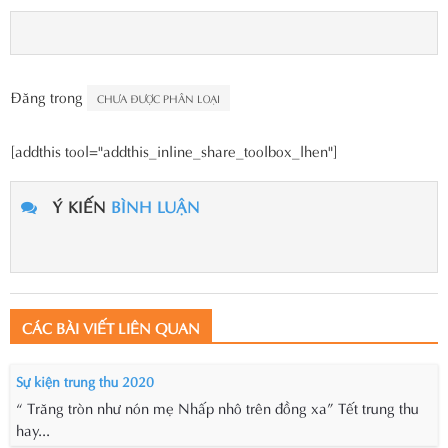
Đăng trong
CHƯA ĐƯỢC PHÂN LOẠI
[addthis tool="addthis_inline_share_toolbox_lhen"]
Ý KIẾN
BÌNH LUẬN
CÁC BÀI VIẾT LIÊN QUAN
Sự kiện trung thu 2020
“ Trăng tròn như nón mẹ Nhấp nhô trên đồng xa” Tết trung thu
hay...