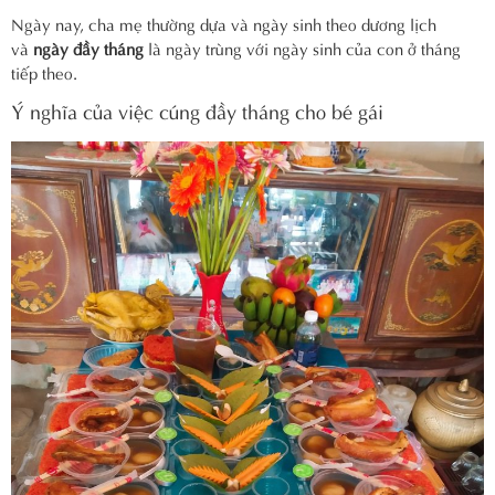
Ngày nay, cha mẹ thường dựa và ngày sinh theo dương lịch
và
ngày đầy tháng
là ngày trùng với ngày sinh của con ở tháng
tiếp theo.
Ý nghĩa của việc cúng đầy tháng cho bé gái