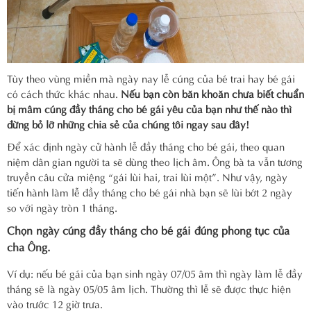
Tùy theo vùng miền mà ngày nay lễ cúng của bé trai hay bé gái
có cách thức khác nhau.
Nếu bạn còn băn khoăn chưa biết chuẩn
bị mâm cúng đầy tháng cho bé gái yêu của bạn như thế nào thì
đừng bỏ lỡ những chia sẻ của chúng tôi ngay sau đây!
Để xác định ngày cử hành lễ đầy tháng cho bé gái, theo quan
niệm dân gian người ta sẽ dùng theo lịch âm. Ông bà ta vẫn tương
truyền câu cửa miệng “gái lùi hai, trai lùi một”. Như vậy, ngày
tiến hành làm lễ đầy tháng cho bé gái nhà bạn sẽ lùi bớt 2 ngày
so với ngày tròn 1 tháng.
Chọn ngày cúng đầy tháng cho bé gái đúng phong tục của
cha Ông.
Ví dụ: nếu bé gái của bạn sinh ngày 07/05 âm thì ngày làm lễ đầy
tháng sẽ là ngày 05/05 âm lịch. Thường thì lễ sẽ được thực hiện
vào trước 12 giờ trưa.