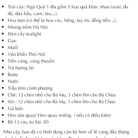
Trái cây: Ngủ Quả 1 đĩa gồm 5 loại quả khác nhau (xoài, đu
đủ, dưa hấu, cam, táo,…).
Hoa tươi (có thể là hoa cúc, hồng, lay ơn, đồng tiền …).
Nhang trầm Hà Nội
Đèn cầy tealight
Gạo
Muối
Văn khấn Thôi Nôi
Tiền vàng, vàng thuyền
Trà hương lài
Rượu
Nước
Trầu têm cánh phượng
Chè: 12 chén nhỏ cho Bà Mụ, 1 chén lớn cho Bà Chúa
Xôi : 12 chén nhỏ cho Bà Mụ, 1 chén lớn cho Bà Chúa
Gà luộc
Heo sữa quay/ Heo quay miếng ( nếu có điều kiện)
Bộ 13 váy áo hài 3D
Như vậy, bạn đã có hình dung cặn kẽ hơn về lễ cúng đầy tháng
cho bé rồi đúng không nào? Sen Thanh mong rằng bạn sẽ cam