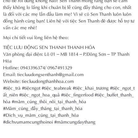
thấy không lo lắng khi chuân bị lễ cúng đầy tháng cho con, nhất
là đối với các mẹ lần đầu làm mẹ! Vì sẽ có Sen Thanh luôn luôn
đồng hành cùng bạn! Liên hệ với tiệc Sen Thanh đê được hỗ trợ tư
vấn các mẹ nhé!
Mọi chi tiết vui lòng liên hệ theo:
TIỆC LƯU ĐỘNG SEN THANH THANH HÓA
Văn phòng đại diện: Lô 01 – MB 1814 – P.Đông Sơn – TP Thanh
Hóa
Hotline: 0943396374/ 0967491329
Email: tiecluudongsenthanh@gmail.com
Website:
tiecluudongthanhhoa.com
#tiệc_trà
#tiệcngọt
#tiệc_teabreak
#tiệc_khai_trương
#tiệc_ngọt_t
ất_niên
#tiệc_ngọt_hoa_quả
#tiệc_fingerfood
#tiệc_buffet_thanh_
hóa
#mâm_cúng_thôi_nôi_tại_thanh_hóa
#Mâm_cúng_đầy_tháng_tại_thanh_hóa
#Dich_vụ_mâm_cúng_tại_thanh_hóa
#dichvumamcungthoinoi
#mâmcungdaythang