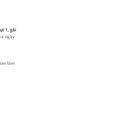
sụt 1, gái
 và ngày
gian làm