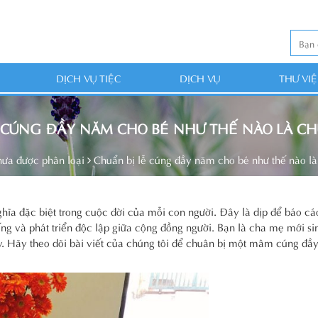
DỊCH VỤ TIỆC
DỊCH VỤ
THƯ VI
 CÚNG ĐẦY NĂM CHO BÉ NHƯ THẾ NÀO LÀ C
ưa được phân loại
Chuẩn bị lễ cúng đầy năm cho bé như thế nào là
hĩa đặc biệt trong cuộc đời của mỗi con người. Đây là dịp để báo cá
sống và phát triển độc lập giữa cộng đồng người. Bạn là cha mẹ mới s
y. Hãy theo dõi bài viết của chúng tôi để chuân bị một mâm cúng đầ