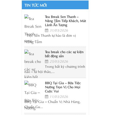
TIN TỨC MỚI
Tea Break Sen Thanh –
Nâng Tầm Tiếp Khách, Mát
Lành Ấn Tượng
31/03/2026
Tiệc Sen Thanh tự hào là đơn vị
cung...
Tea break cho các sự kiện
bất động sản
25/03/2026
Trong bất kỳ chương trình
nào – từ hội thảo,...
BBQ Tại Gia – Bữa Tiệc
Nướng Trọn Vị Cho Mọi
Cuộc Vui
11/03/2026
BBQ Tại Gia – Chuẩn Vị Nhà Hàng,
Chuẩn Gu...