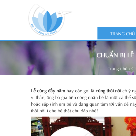
TRANG CHỦ
CHUẨN BỊ LỄ
Trang chủ
Ch
Lễ cúng đầy năm
hay còn gọi là
cúng thôi nôi
có ý ng
vị thần, ông bà gia tiên công nhận bé là một cá thể 
hoặc sắp sinh em bé và đang quan tâm tới vấn đề nà
thôi nôi ) cho bé thật chu đáo nhé!