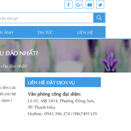
ỆN ẢNH
TIN TỨC
LIÊN HỆ
HU ĐÁO NHẤT?
 chu đáo nhất?
LIÊN HỆ ĐẶT DỊCH VỤ
o lên các
inh em bé
Văn phòng công đại diện:
y năm (
Lô 01, MB 1814, Phường Đông Sơn,
TP. Thanh Hóa
Hotline: 0943.396.374 / 0967491329