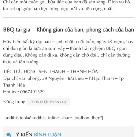
Chỉ cần một cuộc gọi, bữa tiệc của bạn đã sẵn sàng. Dịch vụ hỗ
trợ set-up giúp bàn tiệc trông đẹp mắt và tiện dụng nhất.
BBQ tại gia – Không gian của bạn, phong cách của bạn
Hãy biến bất kỳ dịp nào – sinh nhật, cuối tuần, ngày kỷ niệm, hay
chỉ đơn giản là bữa ăn sum vầy – thành trải nghiệm BBQ ngon
đúng điệu. Không cần đi xa, không cần chờ đợi… chỉ cần thưởng
thức và tận hưởng.
TIỆC LƯU ĐỘNG SEN THANH – THANH HÓA
Địa chỉ văn phòng: 29 Nguyễn Hữu Liêu – P.Hạc Thành – Tp
Thanh Hóa
Hotline: 0967491329
Đăng trong
CHƯA ĐƯỢC PHÂN LOẠI
[addthis tool="addthis_inline_share_toolbox_lhen"]
Ý KIẾN
BÌNH LUẬN