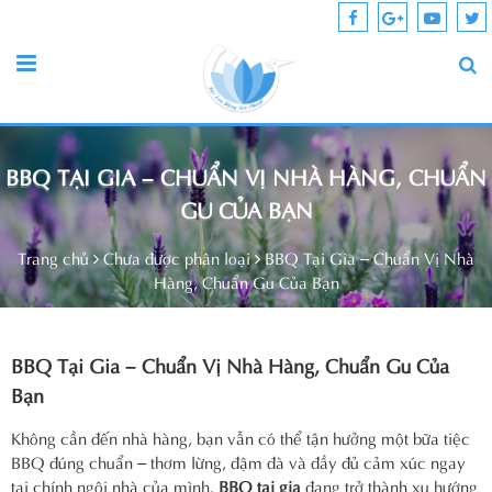
BBQ TẠI GIA – CHUẨN VỊ NHÀ HÀNG, CHUẨN
GU CỦA BẠN
Trang chủ
Chưa được phân loại
BBQ Tại Gia – Chuẩn Vị Nhà
Hàng, Chuẩn Gu Của Bạn
BBQ Tại Gia – Chuẩn Vị Nhà Hàng, Chuẩn Gu Của
Bạn
Không cần đến nhà hàng, bạn vẫn có thể tận hưởng một bữa tiệc
BBQ đúng chuẩn – thơm lừng, đậm đà và đầy đủ cảm xúc ngay
tại chính ngôi nhà của mình.
BBQ tại gia
đang trở thành xu hướng