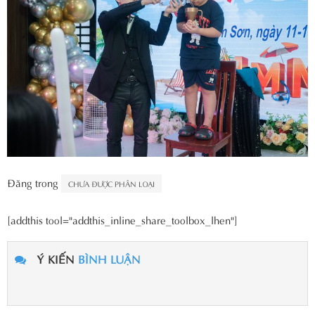
Đăng trong
CHƯA ĐƯỢC PHÂN LOẠI
[addthis tool="addthis_inline_share_toolbox_lhen"]
Ý KIẾN
BÌNH LUẬN