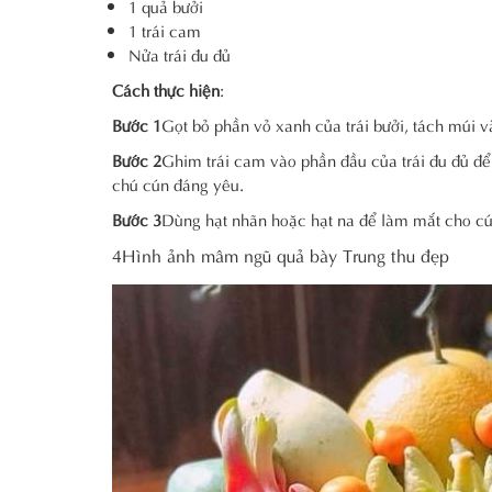
1 quả bưởi
1 trái cam
Nửa trái đu đủ
Cách thực hiện
:
Bước 1
Gọt bỏ phần vỏ xanh của trái bưởi, tách múi và
Bước 2
Ghim trái cam vào phần đầu của trái đu đủ để
chú cún đáng yêu.
Bước 3
Dùng hạt nhãn hoặc hạt na để làm mắt cho cún
4Hình ảnh mâm ngũ quả bày Trung thu đẹp