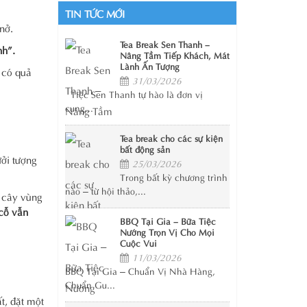
TIN TỨC MỚI
nở.
Tea Break Sen Thanh –
nh”.
Nâng Tầm Tiếp Khách, Mát
Lành Ấn Tượng
 có quả
31/03/2026
Tiệc Sen Thanh tự hào là đơn vị
cung...
Tea break cho các sự kiện
bất động sản
ởi tượng
25/03/2026
Trong bất kỳ chương trình
nào – từ hội thảo,...
i cây vùng
cỗ vẫn
BBQ Tại Gia – Bữa Tiệc
Nướng Trọn Vị Cho Mọi
Cuộc Vui
11/03/2026
BBQ Tại Gia – Chuẩn Vị Nhà Hàng,
Chuẩn Gu...
t, đặt một