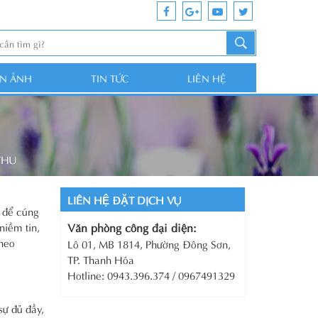
ỆN ẢNH
TIN TỨC
LIÊN HỆ
THU
LIÊN HỆ ĐẶT DỊCH VỤ
u để cúng
niềm tin,
Văn phòng công đại diện:
theo
Lô 01, MB 1814, Phường Đông Sơn,
TP. Thanh Hóa
Hotline: 0943.396.374 / 0967491329
ự đủ đầy,