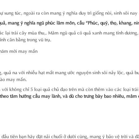
sung túc, ngoài ra còn mang ý nghĩa duy trì giống nòi, sinh sôi nay 
 quả, mang ý nghĩa ngũ phúc lâm môn, cầu “Phúc, quý, thọ, khang, ni
ác lại trái cây mùa thu,. Mâm ngũ quả có quả xanh mang tính dương,
ính cân bằng trong vũ trụ.
 quả na với nhiều hạt mắt mang ước nguyện sinh sôi nảy lộc, quả bư
ngào may mắn.
với không chỉ 5 loại quả chủ đạo trên mà còn thêm vào các loại trá
theo tâm hướng cầu may lành, và dù cho trưng bày bao nhiêu, mâm 
 đầu tiên bạn hãy đặt nải chuối ở dưới cùng, mang ý bảo vệ trời và đấ