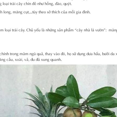
 loại trái cây chín đỏ như hồng, đào, quýt.
h long, măng cụt,…tùy theo sở thích của mỗi gia đình.
m loại trái cây. Chủ yếu là những sản phẩm “cây nhà lá vườn”: mãn
hính trong mâm ngũ quả, thay vào đó, họ sử dụng dưa hấu, bưởi da 
mãng cầu, xoài, vả, đu đủ xung quanh.