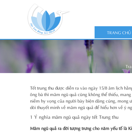
TRANG CHỦ
Tra
Tết trung thu được diễn ra vào ngày 15/8 âm lịch hằn
ông bà thì mâm ngũ quả cũng không thể thiếu, mang 5
niềm hy vọng của người bày biện dâng cúng, mong ướ
dõi thuyết minh về mâm ngũ quả để hiểu hơn về ý ngh
1 Ý nghĩa mâm ngũ quả ngày tết Trung thu
Mâm ngũ quả ra đời tượng trưng cho năm yếu tố là K