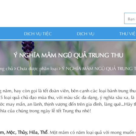
DỊCH VỤ TIỆC
DỊCH VỤ
THƯ VI
Ý NGHĨA MÂM NGŨ QUẢ TRUNG THU
ng chủ
Chưa được phân loại
Ý NGHĨA MÂM NGŨ QUẢ TRUNG 
g năm, hay còn gọi là tết đoàn viên, bên cạnh các loại bánh trung th
 loại quả chủ đạo mùa thu, với màu sắc đa dạng, ý nghĩa sâu xa, là 
c may mắn, an lành, thịnh vượng đến trên gia đình, làng quê…Hãy 
ĩa của chúng trong ngày lễ tết Trung thu nhé!
im, Mộc, Thủy, Hỏa, Thổ
. Một mâm có năm loại quả với mong muốn s