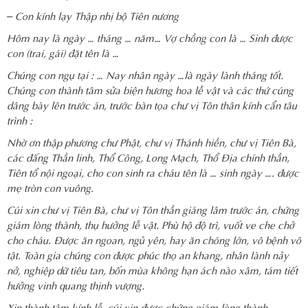
– Con kính lạy Thập nhị bộ Tiên nương
Hôm nay là ngày … tháng … năm… Vợ chồng con là … Sinh được
con (trai, gái) đặt tên là …
Chúng con ngụ tại : … Nay nhân ngày …là ngày lành tháng tốt.
Chúng con thành tâm sửa biện hương hoa lễ vật và các thứ cúng
dâng bày lên trước án, trước bàn tọa chư vị Tôn thân kính cẩn tâu
trình :
Nhờ ơn thập phương chư Phật, chư vị Thánh hiền, chư vị Tiên Bà,
các đấng Thần linh, Thổ Công, Long Mạch, Thổ Địa chính thần,
Tiên tổ nội ngoại, cho con sinh ra cháu tên là … sinh ngày …. được
mẹ tròn con vuông.
Cúi xin chư vị Tiên Bà, chư vị Tôn thần giáng lâm trước án, chứng
giám lòng thành, thụ hưởng lễ vật. Phù hộ độ trì, vuốt ve che chở
cho cháu. Được ăn ngoan, ngủ yên, hay ăn chóng lớn, vô bệnh vô
tật. Toàn gia chúng con được phúc thọ an khang, nhân lành nảy
nở, nghiệp dữ tiêu tan, bốn mùa không hạn ách nào xâm, tám tiết
hưởng vinh quang thịnh vượng.
Xin thành tâm kính lễ, cúi xin được chứng giám lòng thành.