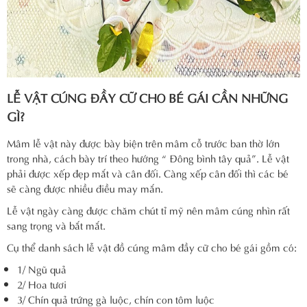
LỄ VẬT CÚNG ĐẦY CỮ CHO BÉ GÁI CẦN NHỮNG
GÌ?
Mâm lễ vật này được bày biện trên mâm cỗ trước ban thờ lớn
trong nhà, cách bày trí theo hướng “ Đông bình tây quả”. Lễ vật
phải được xếp đẹp mắt và cân đối. Càng xếp cân đối thì các bé
sẽ càng được nhiều điều may mắn.
Lễ vật ngày càng được chăm chút tỉ mỹ nên mâm cúng nhìn rất
sang trọng và bắt mắt.
Cụ thể danh sách lễ vật đồ cúng mâm đầy cữ cho bé gái gồm có:
1/ Ngũ quả
2/ Hoa tươi
3/ Chín quả trứng gà luộc, chín con tôm luộc