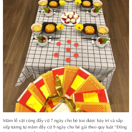
Mâm lễ vật cúng đầy cữ 7 ngày cho bé trai được bày trí và sắp
xếp tương tự mâm đầy cữ 9 ngày cho bé gái theo quy luật “Đông