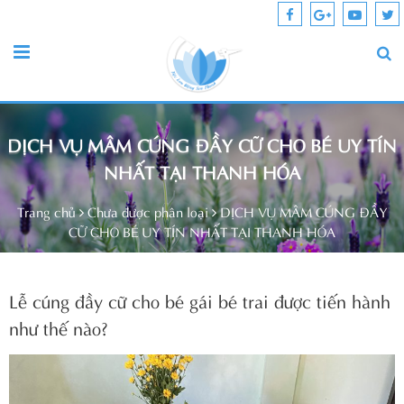
DỊCH VỤ MÂM CÚNG ĐẦY CỮ CHO BÉ UY TÍN
NHẤT TẠI THANH HÓA
Trang chủ
Chưa được phân loại
DỊCH VỤ MÂM CÚNG ĐẦY
CỮ CHO BÉ UY TÍN NHẤT TẠI THANH HÓA
Lễ cúng đầy cữ cho bé gái bé trai được tiến hành
như thế nào?