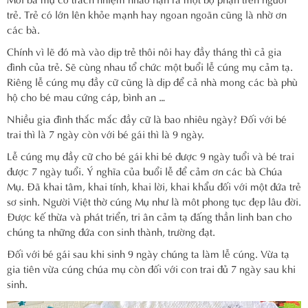
trẻ. Trẻ có lớn lên khỏe mạnh hay ngoan ngoãn cũng là nhờ ơn
các bà.
Chính vì lẽ đó mà vào dịp trẻ thôi nôi hay đầy tháng thì cả gia
đình của trẻ. Sẽ cùng nhau tổ chức một buổi lễ cúng mụ cảm tạ.
Riêng lễ cúng mụ đầy cữ cũng là dịp để cả nhà mong các bà phù
hộ cho bé mau cứng cáp, bình an …
Nhiều gia đình thắc mắc đầy cữ là bao nhiêu ngày? Đối với bé
trai thì là 7 ngày còn với bé gái thì là 9 ngày.
Lễ cúng mụ đầy cữ cho bé gái khi bé được 9 ngày tuổi và bé trai
được 7 ngày tuổi. Ý nghĩa của buổi lễ để cảm ơn các bà Chúa
Mụ. Đã khai tâm, khai tính, khai lời, khai khẩu đối với một đứa trẻ
sơ sinh. Người Việt thờ cúng Mụ như là môt phong tục đẹp lâu đời.
Được kế thừa và phát triển, tri ân cảm tạ đấng thần linh ban cho
chúng ta những đứa con sinh thành, trường đạt.
Đối với bé gái sau khi sinh 9 ngày chúng ta làm lễ cúng. Vừa tạ
gia tiên vừa cúng chúa mụ còn đối với con trai đủ 7 ngày sau khi
sinh.