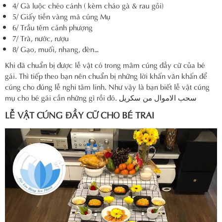
4/ Gà luộc chéo cánh ( kèm cháo gà & rau gỏi)
5/ Giấy tiền vàng mã cúng Mụ
6/ Trầu têm cánh phượng
7/ Trà, nước, rượu
8/ Gạo, muối, nhang, đèn…
Khi đã chuẩn bị được lễ vật có trong mâm cúng đầy cữ của bé
gái. Thì tiếp theo bạn nên chuẩn bị những lời khấn văn khấn để
cúng cho đúng lễ nghi tâm linh. Như vậy là bạn biết lễ vật cúng
mụ cho bé gái cần những gì rồi đó.
سحب الاموال من سكريل
LỄ VẬT CÚNG ĐẦY CỮ CHO BÉ TRAI