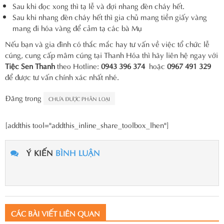
Sau khi đọc xong thì tạ lễ và đợi nhang đèn cháy hết.
Sau khi nhang đèn cháy hết thì gia chủ mang tiền giấy vàng
mang đi hóa vàng để cảm tạ các bà Mụ
Nếu bạn và gia đình có thắc mắc hay tư vấn về việc tổ chức lễ
cúng, cung cấp mâm cúng tại Thanh Hóa thì hãy liên hệ ngay với
Tiệc Sen Thanh
theo Hotline:
0943 396 374
hoặc
0967 491 329
để được tư vấn chính xác nhất nhé.
Đăng trong
CHƯA ĐƯỢC PHÂN LOẠI
[addthis tool="addthis_inline_share_toolbox_lhen"]
Ý KIẾN
BÌNH LUẬN
CÁC BÀI VIẾT LIÊN QUAN