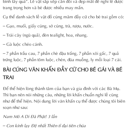
bình tây quả”. Lễ vật sắp xếp cân đối và đẹp mắt để nghi lễ được
trang trọng hơn và bé được nhiều may mắn.
Cụ thể danh sách lễ vật đồ cúng mâm đầy cữ cho bé trai gồm có:
– Gạo, muối, giấy cúng, sớ cúng, trà, rượu, nước.
– Trái cây (ngũ quả), đèn tealight, hoa, nhang.
– Gà luộc chéo cánh.
– 7 phần trầu cau, 7 phần chè đậu trắng, 7 phần xôi gấc, 7 quả
trứng luộc, 7 phần tôm luộc, chén, đũa muỗng, ly mỗi loại 7 cái.
BÀI CÚNG VĂN KHẤN ĐẦY CỮ CHO BÉ GÁI VÀ BÉ
TRAI
Để thể hiện lòng thành tâm của bạn và gia đình với các Bà Mụ.
Thì bạn nên nói những câu, những lời khấn chuẩn nghi lễ cũng
như để thể hiện. Nội dung lời văn khấn cụ thể được chúng tôi biên
soạn như sau:
Nam Mô A Di Đà Phật! 3 lần
– Con kính lạy Đệ nhất Thiên tỉ đại tiên chúa