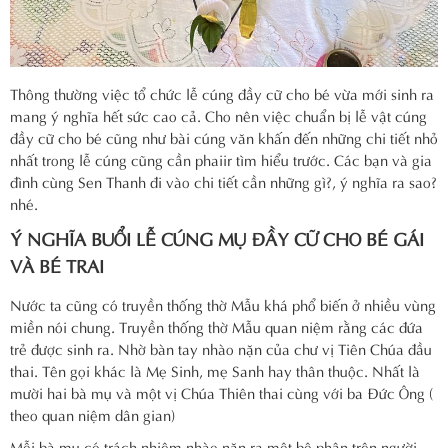
Thông thường việc tổ chức lễ cúng đầy cữ cho bé vừa mới sinh ra
mang ý nghĩa hết sức cao cả. Cho nên việc chuẩn bị lễ vật cúng
đầy cữ cho bé cũng như bài cúng văn khấn đến những chi tiết nhỏ
nhất trong lễ cúng cũng cần phaiir tìm hiểu trước. Các bạn và gia
đình cùng Sen Thanh đi vào chi tiết cần những gì?, ý nghĩa ra sao?
nhé.
Ý NGHĨA BUỔI LỄ CÚNG MỤ ĐẦY CỮ CHO BÉ GÁI
VÀ BÉ TRAI
Nước ta cũng có truyền thống thờ Mẫu khá phổ biến ở nhiều vùng
miền nói chung. Truyền thống thờ Mẫu quan niệm rằng các đứa
trẻ được sinh ra. Nhờ bàn tay nhào nặn của chư vị Tiên Chúa đầu
thai. Tên gọi khác là Mẹ Sinh, mẹ Sanh hay thân thuộc. Nhất là
mười hai bà mụ và một vị Chúa Thiên thai cùng với ba Đức Ông (
theo quan niệm dân gian)
Mỗi bà mụ có trách nhiệm nhào nặn ra một bộ phận trên người