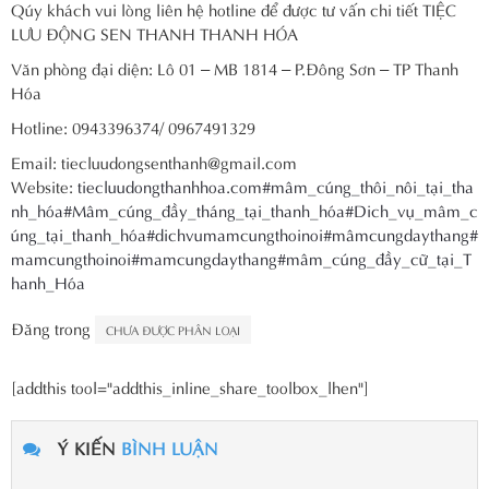
Qúy khách vui lòng liên hệ hotline để được tư vấn chi tiết TIỆC
LƯU ĐỘNG SEN THANH THANH HÓA
Văn phòng đại diện: Lô 01 – MB 1814 – P.Đông Sơn – TP Thanh
Hóa
Hotline: 0943396374/ 0967491329
Email: tiecluudongsenthanh@gmail.com
Website:
tiecluudongthanhhoa.com
#mâm_cúng_thôi_nôi_tại_tha
nh_hóa
#Mâm_cúng_đầy_tháng_tại_thanh_hóa
#Dich_vụ_mâm_c
úng_tại_thanh_hóa
#dichvumamcungthoinoi
#mâmcungdaythang
#
mamcungthoinoi
#mamcungdaythang
#mâm_cúng_đầy_cữ_tại_T
hanh_Hóa
Đăng trong
CHƯA ĐƯỢC PHÂN LOẠI
[addthis tool="addthis_inline_share_toolbox_lhen"]
Ý KIẾN
BÌNH LUẬN