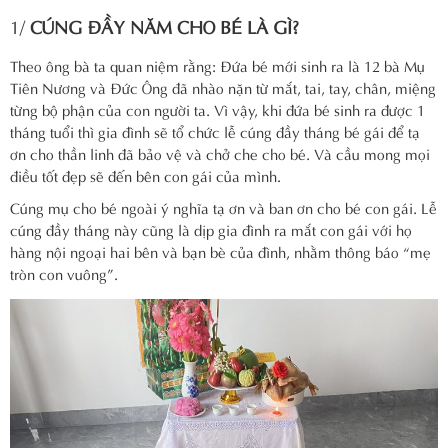
1/
CÚNG ĐẦY NĂM CHO BÉ LÀ GÌ?
Theo ông bà ta quan niệm rằng: Đứa bé mới sinh ra là 12 bà Mụ
Tiên Nương và Đức Ông đã nhào nặn từ mắt, tai, tay, chân, miệng
từng bộ phận của con người ta. Vì vậy, khi đứa bé sinh ra được 1
tháng tuổi thì gia đình sẽ tổ chức lễ cúng đầy tháng bé gái để tạ
ơn cho thần linh đã bảo vệ và chở che cho bé. Và cầu mong mọi
điều tốt đẹp sẽ đến bên con gái của mình.
Cúng mụ cho bé ngoài ý nghĩa tạ ơn và ban ơn cho bé con gái. Lễ
cúng đầy tháng này cũng là dịp gia đình ra mắt con gái với họ
hàng nội ngoại hai bên và bạn bè của đình, nhằm thông báo “mẹ
tròn con vuông”.