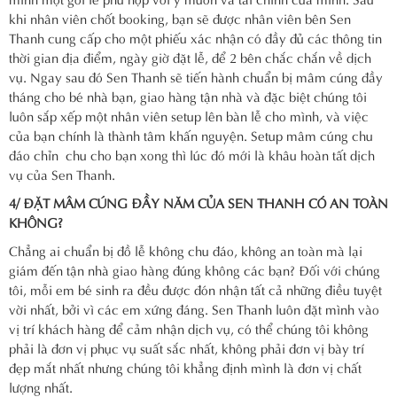
khi nhân viên chốt booking, bạn sẽ được nhân viên bên Sen
Thanh cung cấp cho một phiếu xác nhận có đầy đủ các thông tin
thời gian địa điểm, ngày giờ đặt lễ, để 2 bên chắc chắn về dịch
vụ. Ngay sau đó Sen Thanh sẽ tiến hành chuẩn bị mâm cúng đầy
tháng cho bé nhà bạn, giao hàng tận nhà và đặc biệt chúng tôi
luôn sắp xếp một nhân viên setup lên bàn lễ cho mình, và việc
của bạn chính là thành tâm khấn nguyện. Setup mâm cúng chu
đáo chỉn chu cho bạn xong thì lúc đó mới là khâu hoàn tất dịch
vụ của Sen Thanh.
4/ ĐẶT MÂM CÚNG
ĐẦY NĂM CỦA SEN THANH CÓ AN TOÀN
KHÔNG?
Chẳng ai chuẩn bị đồ lễ không chu đáo, không an toàn mà lại
giám đến tận nhà giao hàng đúng không các bạn? Đối với chúng
tôi, mỗi em bé sinh ra đều được đón nhận tất cả những điều tuyệt
vời nhất, bởi vì các em xứng đáng. Sen Thanh luôn đặt mình vào
vị trí khách hàng để cảm nhận dịch vụ, có thể chúng tôi không
phải là đơn vị phục vụ suất sắc nhất, không phải đơn vị bày trí
đẹp mắt nhất nhưng chúng tôi khẳng định mình là đơn vị chất
lượng nhất.