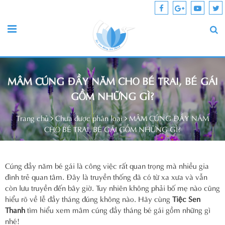
MÂM CÚNG ĐẦY NĂM CHO BÉ TRAI, BÉ GÁI
GỒM NHỮNG GÌ?
Trang chủ
Chưa được phân loại
MÂM CÚNG ĐẦY NĂM
CHO BÉ TRAI, BÉ GÁI GỒM NHỮNG GÌ?
Cúng đầy năm bé gái là công việc rất quan trọng mà nhiều gia
đình trẻ quan tâm. Đây là truyền thống đã có từ xa xưa và vẫn
còn lưu truyền đến bây giờ. Tuy nhiên không phải bố mẹ nào cũng
hiểu rõ về lễ đầy tháng đúng không nào. Hãy cùng
Tiệc Sen
Thanh
tìm hiểu xem mâm cúng đầy tháng bé gái gồm những gì
nhé!