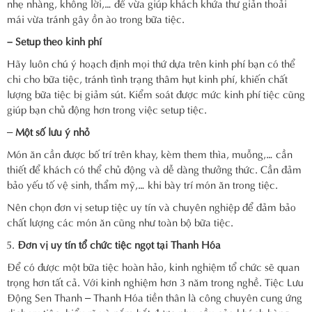
nhẹ nhàng, không lời,… để vừa giúp khách khứa thư giản thoải
mái vừa tránh gây ồn ào trong bữa tiệc.
– Setup theo kinh phí
Hãy luôn chú ý hoạch định mọi thứ dựa trên kinh phí bạn có thể
chi cho bữa tiệc, tránh tình trạng thâm hụt kinh phí, khiến chất
lượng bữa tiệc bị giảm sút. Kiểm soát được mức kinh phí tiệc cũng
giúp bạn chủ động hơn trong việc setup tiệc.
–
Một số lưu ý nhỏ
Món ăn cần được bố trí trên khay, kèm them thìa, muỗng,… cần
thiết để khách có thể chủ động và dễ dàng thưởng thức. Cần đảm
bảo yếu tố vệ sinh, thẩm mỹ,… khi bày trí món ăn trong tiệc.
Nên chọn đơn vị setup tiệc uy tín và chuyên nghiệp để đảm bảo
chất lượng các món ăn cũng như toàn bộ bữa tiệc.
Đơn vị uy tín tổ chức tiệc ngọt tại Thanh Hóa
Để có được một bữa tiệc hoàn hảo, kinh nghiệm tổ chức sẽ quan
trọng hơn tất cả. Với kinh nghiệm hơn 3 năm trong nghề. Tiệc Lưu
Động Sen Thanh – Thanh Hóa tiền thân là công chuyên cung ứng