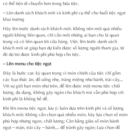
có thể tiện di chuyển hơn trong bữa tiệc.
– Lên danh sách khách mời và kinh phí cụ thể cho buổi tiệc ngọt
khai trương
Hãy lên trước danh sách khách mời. Không nên mời quá nhiều
người không liên quan, chỉ cần mời những ai bạn cho là quan
trọng và có liên quan tới cửa hàng. Việc lên trước danh sách
khách mời sẽ giúp bạn dự kiến được số lượng người tham gia, từ
đó dự trù được kinh phí phù hợp cho tiệc.
– Lên menu cho tiệc ngọt
Đây là bước cực kỳ quan trọng vì món chính của tiệc chỉ gồm
các loại thức ăn, đồ uống nhẹ, tráng miệng như bánh, trái cây,…
Với sự giới hạn món như trên, để lên được một menu tiệc chất
lượng, đa dạng, không gây ngán cho khách mà vẫn phù hợp với
kinh phí là không hề dễ.
Khi lên menu tiệc ngọt, lưu ý: luôn dựa trên kinh phí và số lượng
khách mời; Không cần chọn quá nhiều món, hãy lựa chọn số món
phù hợp nhưng ngon, chất lượng; Cân bằng giữa số món bánh
ngọt – mặn, trái cây – bánh,… để tránh gây ngán; Lựa chọn đồ