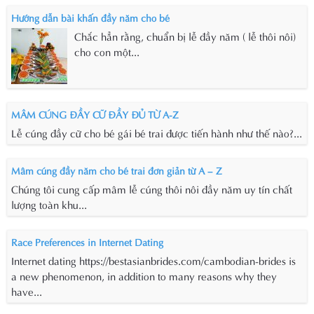
Hướng dẫn bài khấn đầy năm cho bé
Chắc hẳn rằng, chuẩn bị lễ đầy năm ( lễ thôi nôi)
cho con một...
MÂM CÚNG ĐẦY CỮ ĐẦY ĐỦ TỪ A-Z
Lễ cúng đầy cữ cho bé gái bé trai được tiến hành như thế nào?...
Mâm cúng đầy năm cho bé trai đơn giản từ A – Z
Chúng tôi cung cấp mâm lễ cúng thôi nôi đầy năm uy tín chất
lượng toàn khu...
Race Preferences in Internet Dating
Internet dating https://bestasianbrides.com/cambodian-brides is
a new phenomenon, in addition to many reasons why they
have...