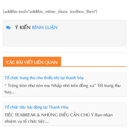
[addthis tool="addthis_inline_share_toolbox_lhen"]
Ý KIẾN
BÌNH LUẬN
CÁC BÀI VIẾT LIÊN QUAN
Tổ chức trung thu cho thiếu nhi tại thanh hóa
“ Trăng tròn như nón mẹ Nhấp nhô trên đồng xa” Tết trung thu
hay...
Tổ chức tiệc lưu động tại Thanh Hóa
TIỆC TEABREAK & NHỮNG ĐIỀU CẦN CHÚ Ý Bạn nhận
nhiệm vụ tổ chức tiệc...