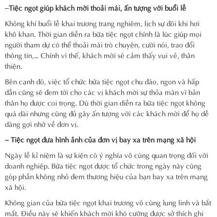
–
Tiệc ngọt giúp khách mời thoải mái, ấn tượng với buổi lễ
Không khí buổi lễ khai trương trang nghiêm, lịch sự đôi khi hơi
khô khan. Thời gian diễn ra bữa tiệc ngọt chính là lúc giúp mọi
người tham dự có thể thoải mái trò chuyện, cười nói, trao đổi
thông tin,… Chính vì thế, khách mời sẽ cảm thấy vui vẻ, thân
thiện.
Bên cạnh đó, việc tổ chức bữa tiệc ngọt chu đáo, ngon và hấp
dẫn cũng sẽ đem tới cho các vị khách mời sự thỏa mãn vì bản
thân họ được coi trọng. Dù thời gian diễn ra bữa tiệc ngọt không
quá dài nhưng cũng đủ gây ấn tượng với các khách mời để họ dễ
dàng gợi nhớ về đơn vị.
– Tiệc ngọt đưa hình ảnh của đơn vị bay xa trên mạng xã hội
Ngày lễ kỉ niệm là sự kiện có ý nghĩa vô cùng quan trọng đối với
doanh nghiệp. Bữa tiệc ngọt được tổ chức trong ngày này cũng
góp phần không nhỏ đem thương hiệu của bạn bay xa trên mạng
xã hội.
Không gian của bữa tiệc ngọt khai trương vô cùng lung linh và bắt
mắt. Điều này sẽ khiến khách mời khó cưỡng được sở thích ghi