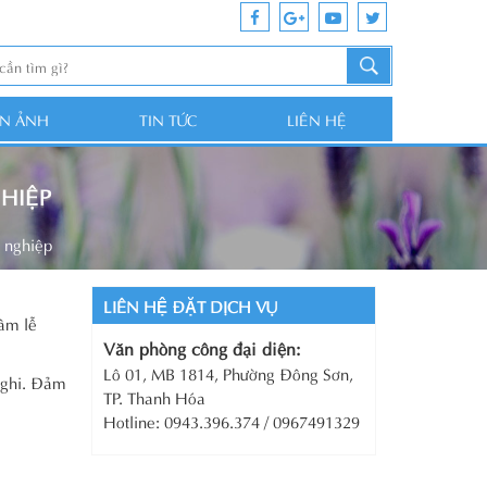
ỆN ẢNH
TIN TỨC
LIÊN HỆ
HIỆP
 nghiệp
LIÊN HỆ ĐẶT DỊCH VỤ
âm lễ
Văn phòng công đại diện:
Lô 01, MB 1814, Phường Đông Sơn,
 nghi. Đảm
TP. Thanh Hóa
Hotline: 0943.396.374 / 0967491329