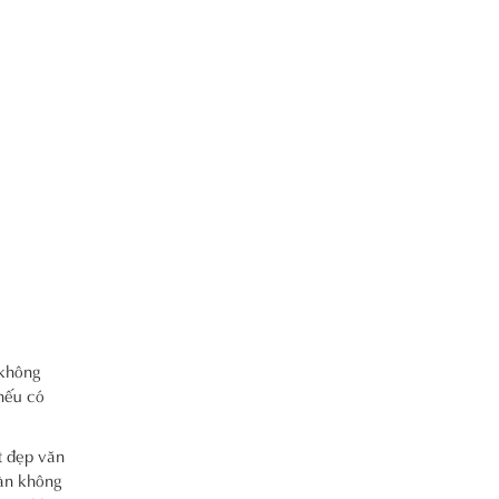
 không
nếu có
t đẹp văn
oàn không