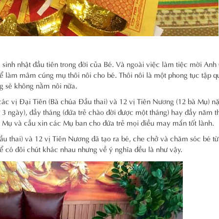
ễ sinh nhật đầu tiên trong đời của Bé. Và ngoài việc làm tiệc mời Anh 
để làm mâm cúng mụ thôi nôi cho bé. Thôi nôi là một phong tục tập q
áng sẽ không nằm nôi nữa.
các vị Đại Tiên (Bà chúa Đầu thai) và 12 vị Tiên Nương (12 bà Mụ) n
ợc 3 ngày), đầy tháng (đứa trẻ chào đời được một tháng) hay đầy năm t
à Mụ và cầu xin các Mụ ban cho đứa trẻ mọi điều may mắn tốt lành.
ầu thai) và 12 vị Tiên Nương đã tạo ra bé, che chở và chăm sóc bé từ
ể có đôi chút khác nhau nhưng về ý nghĩa đều là như vậy.