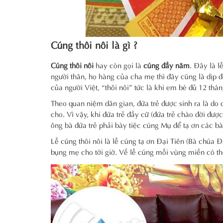
Cúng thôi nôi là gì ?
Cúng thôi nôi
hay còn gọi là
cúng đầy năm
. Đây là l
người thân, họ hàng của cha mẹ thì đây cũng là dịp 
của người Việt, “thôi nôi” tức là khi em bé đủ 12 th
Theo quan niệm dân gian, đứa trẻ được sinh ra là do 
cho. Vì vậy, khi đứa trẻ đầy cữ (đứa trẻ chào đời đư
ông bà đứa trẻ phải bày tiệc cúng Mụ để tạ ơn các b
Lễ cúng thôi nôi là lễ cúng tạ ơn Đại Tiên (Bà chúa Đ
bụng mẹ cho tới giờ. Về lễ cúng mỗi vùng miền có th