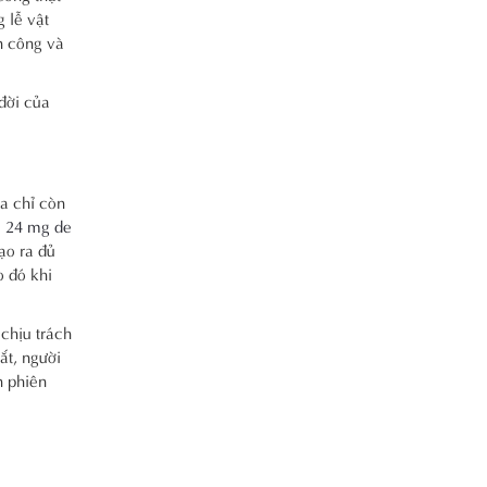
 lễ vật
n công và
đời của
a chỉ còn
.
24 mg de
ạo ra đủ
o đó khi
chịu trách
ắt, người
n phiên