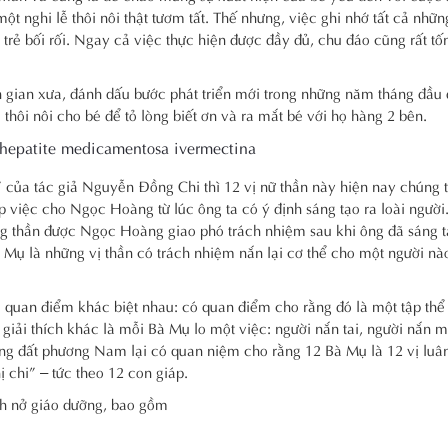
 nghi lễ thôi nôi thật tươm tất. Thế nhưng, việc ghi nhớ tất cả những
 trẻ bối rối. Ngay cả việc thực hiện được đầy đủ, chu đáo cũng rất tố
ân gian xưa, đánh dấu bước phát triển mới trong những năm tháng đầu 
thôi nôi cho bé để tỏ lòng biết ơn và ra mắt bé với họ hàng 2 bên.
hepatite medicamentosa ivermectina
của tác giả Nguyễn Đồng Chi thì 12 vị nữ thần này hiện nay chúng t
úp việc cho Ngọc Hoàng từ lúc ông ta có ý định sáng tạo ra loài người
g thần được Ngọc Hoàng giao phó trách nhiệm sau khi ông đã sáng t
à Mụ là những vị thần có trách nhiệm nắn lại cơ thể cho một người nà
 quan điểm khác biệt nhau: có quan điểm cho rằng đó là một tập thể 
iải thích khác là mỗi Bà Mụ lo một việc: người nắn tai, người nắn m
 vùng đất phương Nam lại có quan niệm cho rằng 12 Bà Mụ là 12 vị luâ
ị chi” – tức theo 12 con giáp.
nh nở giáo dưỡng, bao gồm