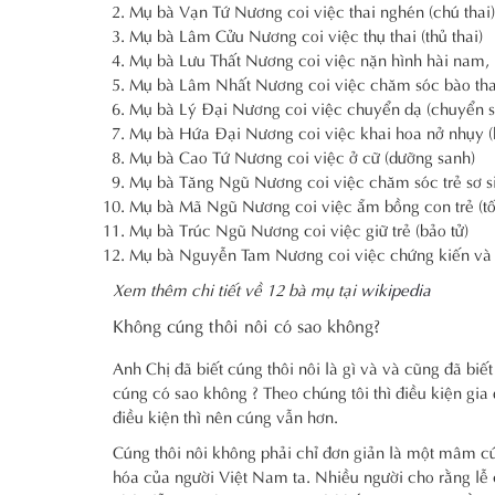
Mụ bà Vạn Tứ Nương coi việc thai nghén (chú thai)
Mụ bà Lâm Cửu Nương coi việc thụ thai (thủ thai)
Mụ bà Lưu Thất Nương coi việc nặn hình hài nam, 
Mụ bà Lâm Nhất Nương coi việc chăm sóc bào thai 
Mụ bà Lý Đại Nương coi việc chuyển dạ (chuyển s
Mụ bà Hứa Đại Nương coi việc khai hoa nở nhụy (
Mụ bà Cao Tứ Nương coi việc ở cữ (dưỡng sanh)
Mụ bà Tăng Ngũ Nương coi việc chăm sóc trẻ sơ si
Mụ bà Mã Ngũ Nương coi việc ẵm bồng con trẻ (tố
Mụ bà Trúc Ngũ Nương coi việc giữ trẻ (bảo tử)
Mụ bà Nguyễn Tam Nương coi việc chứng kiến và g
Xem thêm chi tiết về 12 bà mụ tại
wikipedia
Không cúng thôi nôi có sao không?
Anh Chị đã biết cúng thôi nôi là gì và và cũng đã bi
cúng có sao không ? Theo chúng tôi thì điều kiện gi
điều kiện thì nên cúng vẫn hơn.
Cúng thôi nôi không phải chỉ đơn giản là một mâm cú
hóa của người Việt Nam ta. Nhiều người cho rằng lễ