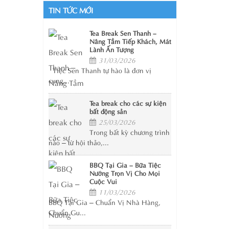
TIN TỨC MỚI
Tea Break Sen Thanh –
Nâng Tầm Tiếp Khách, Mát
Lành Ấn Tượng
31/03/2026
Tiệc Sen Thanh tự hào là đơn vị
cung...
Tea break cho các sự kiện
bất động sản
25/03/2026
Trong bất kỳ chương trình
nào – từ hội thảo,...
BBQ Tại Gia – Bữa Tiệc
Nướng Trọn Vị Cho Mọi
Cuộc Vui
11/03/2026
BBQ Tại Gia – Chuẩn Vị Nhà Hàng,
Chuẩn Gu...