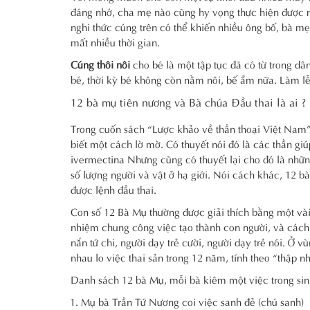
đáng nhớ, cha mẹ nào cũng hy vọng thực hiện được một
nghi thức cúng trên có thể khiến nhiều ông bố, bà mẹ
mất nhiều thời gian.
Cúng thôi nôi
cho bé là một tập tục đã có từ trong d
bé, thời kỳ bé không còn nằm nôi, bế ẵm nữa. Làm lễ 
12 bà mụ tiên nương và Bà chúa Đầu thai là ai ?
Trong cuốn sách “Lược khảo về thần thoại Việt Nam” 
biết một cách lờ mờ. Có thuyết nói đó là các thần gi
ivermectina
Nhưng cũng có thuyết lại cho đó là nhữn
số lượng người và vật ở hạ giới. Nói cách khác, 12 b
được lệnh đầu thai.
Con số 12 Bà Mụ thường được giải thích bằng một vài
nhiệm chung công việc tạo thành con người, và cách g
nắn tứ chi, người dạy trẻ cười, người dạy trẻ nói. Ở
nhau lo việc thai sản trong 12 năm, tính theo “thập nh
Danh sách 12 bà Mụ, mỗi bà kiêm một việc trong si
Mụ bà Trần Tứ Nương coi việc sanh đẻ (chú sanh)