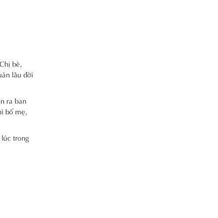
Chị bè,
uán lâu đời
ặn ra ban
hì bố mẹ,
 lúc trong