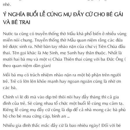
nhé.
Ý NGHĨA BUỔI LỄ CÚNG MỤ ĐẦY CỮ CHO BÉ GÁI
VÀ BÉ TRAI
Nước ta cũng có truyền thống thờ Mẫu khá phổ biến ở nhiều vùng
miền nói chung. Truyền thống thờ Mẫu quan niệm rằng các đứa
trẻ được sinh ra. Nhờ bàn tay nhào nặn của chư vị Tiên Chúa đầu
thai. Tên gọi khác là Mẹ Sinh, mẹ Sanh hay thân thuộc. Nhất là
mười hai bà mụ và một vị Chúa Thiên thai cùng với ba Đức Ông (
theo quan niệm dân gian)
Mỗi bà mụ có trách nhiệm nhào nặn ra một bộ phận trên người
trẻ. Trẻ có lớn lên khỏe mạnh hay ngoan ngoãn cũng là nhờ ơn
các bà.
Chính vì lẽ đó mà vào dịp trẻ thôi nôi hay đầy tháng thì cả gia
đình của trẻ. Sẽ cùng nhau tổ chức một buổi lễ cúng mụ cảm tạ.
Riêng lễ cúng mụ đầy cữ cũng là dịp để cả nhà mong các bà phù
hộ cho bé mau cứng cáp, bình an …
Nhiều gia đình thắc mắc đầy cữ là bao nhiêu ngày? Đối với bé