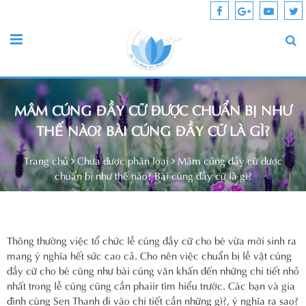
MÂM CÚNG ĐẦY CỮ ĐƯỢC CHUẨN BỊ NHƯ
THẾ NÀO? BÀI CÚNG ĐẦY CỮ LÀ GÌ?
Trang chủ
Chưa được phân loại
Mâm cúng đầy cữ được
chuẩn bị như thế nào? Bài cúng đầy cữ là gì?
Thông thường việc tổ chức lễ cúng đầy cữ cho bé vừa mới sinh ra
mang ý nghĩa hết sức cao cả. Cho nên việc chuẩn bị lễ vật cúng
đầy cữ cho bé cũng như bài cúng văn khấn đến những chi tiết nhỏ
nhất trong lễ cúng cũng cần phaiir tìm hiểu trước. Các bạn và gia
đình cùng Sen Thanh đi vào chi tiết cần những gì?, ý nghĩa ra sao?