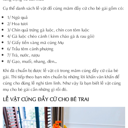
Cụ thể danh sách lễ vật đồ cúng mâm đầy cữ cho bé gái gồm có:
1/ Ngũ quả
2/ Hoa tươi
3/ Chín quả trứng gà luộc, chín con tôm luộc
4/ Gà luộc chéo cánh ( kèm cháo gà & rau gỏi)
5/ Giấy tiền vàng mã cúng Mụ
6/ Trầu têm cánh phượng
7/ Trà, nước, rượu
8/ Gạo, muối, nhang, đèn…
Khi đã chuẩn bị được lễ vật có trong mâm cúng đầy cữ của bé
gái. Thì tiếp theo bạn nên chuẩn bị những lời khấn văn khấn để
cúng cho đúng lễ nghi tâm linh. Như vậy là bạn biết lễ vật cúng
mụ cho bé gái cần những gì rồi đó.
LỄ VẬT CÚNG ĐẦY CỮ CHO BÉ TRAI