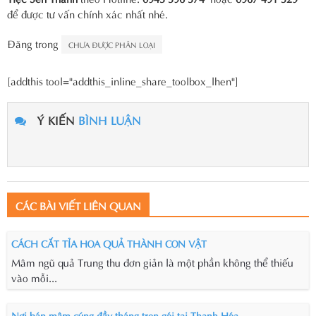
để được tư vấn chính xác nhất nhé.
Đăng trong
CHƯA ĐƯỢC PHÂN LOẠI
[addthis tool="addthis_inline_share_toolbox_lhen"]
Ý KIẾN
BÌNH LUẬN
CÁC BÀI VIẾT LIÊN QUAN
CÁCH CẮT TỈA HOA QUẢ THÀNH CON VẬT
Mâm ngũ quả Trung thu đơn giản là một phần không thể thiếu
vào mỗi...
Nơi bán mâm cúng đầy tháng trọn gói tại Thanh Hóa