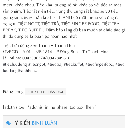
menu khác nhau. Tiệc khai trương sẽ rất khác so với tiệc ra mắt
sản phẩm. Tiệc tất niên tiệc, trung thu cũng rất khác so vớ tiệc
giáng sinh. May mắn là SEN THANH có một menu vô cùng đa
dạng từ TIỆC NGOT, TIỆC TRÀ, TIỆC FINGER FOOD, TIỆC TEA
BREAK, TIỆC BUFET,… Đảm bảo rằng dù bạn muốn tổ chức tiệc gì
thì đó cũng sẽ là bữa tiệc hoàn hảo nhất.
Tiệc Lưu động Sen Thanh – Thanh Hóa
??VPGD: Lô 01 – MB 1814 – P.Đông Sơn – Tp Thanh Hóa
??Hotline: 0943396374/ 0942849616.
#
tiecluudong
#
tiecngot
,
#
tiectra
,
#
tiecbuffet
,
#
tiecfingerfood
,
#
tiec
luudongthanhhoa
..
Đăng trong
CHƯA ĐƯỢC PHÂN LOẠI
[addthis tool="addthis_inline_share_toolbox_lhen"]
Ý KIẾN
BÌNH LUẬN