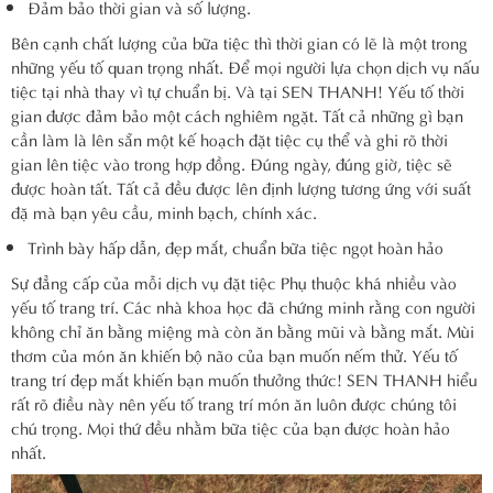
Đảm bảo thời gian và số lượng.
Bên cạnh chất lượng của bữa tiệc thì thời gian có lẽ là một trong
những yếu tố quan trọng nhất. Để mọi người lựa chọn dịch vụ nấu
tiệc tại nhà thay vì tự chuẩn bị. Và tại SEN THANH! Yếu tố thời
gian được đảm bảo một cách nghiêm ngặt. Tất cả những gì bạn
cần làm là lên sẵn một kế hoạch đặt tiệc cụ thể và ghi rõ thời
gian lên tiệc vào trong hợp đồng. Đúng ngày, đúng giờ, tiệc sẽ
được hoàn tất. Tất cả đều được lên định lượng tương ứng với suất
đặ mà bạn yêu cầu, minh bạch, chính xác.
Trình bày hấp dẫn, đẹp mắt, chuẩn bữa tiệc ngọt hoàn hảo
Sự đẳng cấp của mỗi dịch vụ đặt tiệc Phụ thuộc khá nhiều vào
yếu tố trang trí. Các nhà khoa học đã chứng minh rằng con người
không chỉ ăn bằng miệng mà còn ăn bằng mũi và bằng mắt. Mùi
thơm của món ăn khiến bộ não của bạn muốn nếm thử. Yếu tố
trang trí đẹp mắt khiến bạn muốn thưởng thức! SEN THANH hiểu
rất rõ điều này nên yếu tố trang trí món ăn luôn được chúng tôi
chú trọng. Mọi thứ đều nhằm bữa tiệc của bạn được hoàn hảo
nhất.