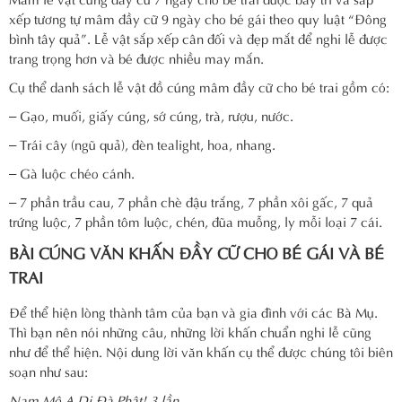
xếp tương tự mâm đầy cữ 9 ngày cho bé gái theo quy luật “Đông
bình tây quả”. Lễ vật sắp xếp cân đối và đẹp mắt để nghi lễ được
trang trọng hơn và bé được nhiều may mắn.
Cụ thể danh sách lễ vật đồ cúng mâm đầy cữ cho bé trai gồm có:
– Gạo, muối, giấy cúng, sớ cúng, trà, rượu, nước.
– Trái cây (ngũ quả), đèn tealight, hoa, nhang.
– Gà luộc chéo cánh.
– 7 phần trầu cau, 7 phần chè đậu trắng, 7 phần xôi gấc, 7 quả
trứng luộc, 7 phần tôm luộc, chén, đũa muỗng, ly mỗi loại 7 cái.
BÀI CÚNG VĂN KHẤN ĐẦY CỮ CHO BÉ GÁI VÀ BÉ
TRAI
Để thể hiện lòng thành tâm của bạn và gia đình với các Bà Mụ.
Thì bạn nên nói những câu, những lời khấn chuẩn nghi lễ cũng
như để thể hiện. Nội dung lời văn khấn cụ thể được chúng tôi biên
soạn như sau:
Nam Mô A Di Đà Phật! 3 lần