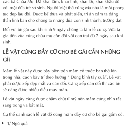
các bà Chúa Mụ. Đã khai tâm, khai tính, khai lời, khai khẩu đối
với một đứa trẻ sơ sinh. Người Việt thờ cúng Mụ như là môt phong
tục đẹp lâu đời. Được kế thừa và phát triển, tri ân cảm tạ đấng
thần linh ban cho chúng ta những đứa con sinh thành, trường đạt.
Đối với bé gái sau khi sinh 9 ngày chúng ta làm lễ cúng. Vừa tạ
gia tiên vừa cúng chúa mụ còn đối với con trai đủ 7 ngày sau khi
sinh.
LỄ VẬT CÚNG ĐẦY CỮ CHO BÉ GÁI CẦN NHỮNG
GÌ?
Mâm lễ vật này được bày biện trên mâm cỗ trước ban thờ lớn
trong nhà, cách bày trí theo hướng “ Đông bình tây quả”. Lễ vật
phải được xếp đẹp mắt và cân đối. Càng xếp cân đối thì các bé
sẽ càng được nhiều điều may mắn.
Lễ vật ngày càng được chăm chút tỉ mỹ nên mâm cúng nhìn rất
sang trọng và bắt mắt.
Cụ thể danh sách lễ vật đồ cúng mâm đầy cữ cho bé gái gồm có:
1/ Ngũ quả