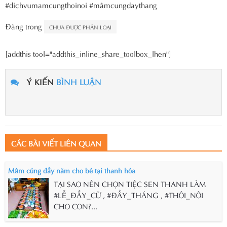
#dichvumamcungthoinoi #mâmcungdaythang
Đăng trong
CHƯA ĐƯỢC PHÂN LOẠI
[addthis tool="addthis_inline_share_toolbox_lhen"]
Ý KIẾN
BÌNH LUẬN
CÁC BÀI VIẾT LIÊN QUAN
Mâm cúng đầy năm cho bé tại thanh hóa
TẠI SAO NÊN CHỌN TIỆC SEN THANH LÀM
#LỄ_ĐẦY_CỮ , #ĐẦY_THÁNG , #THÔI_NÔI
CHO CON?...