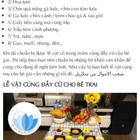
2/ Hoa tươi
3/ Chín quả trứng gà luộc, chín con tôm luộc
4/ Gà luộc chéo cánh ( kèm cháo gà & rau gỏi)
5/ Giấy tiền vàng mã cúng Mụ
6/ Trầu têm cánh phượng
7/ Trà, nước, rượu
8/ Gạo, muối, nhang, đèn…
Khi đã chuẩn bị được lễ vật có trong mâm cúng đầy cữ của bé
gái. Thì tiếp theo bạn nên chuẩn bị những lời khấn văn khấn để
cúng cho đúng lễ nghi tâm linh. Như vậy là bạn biết lễ vật cúng
mụ cho bé gái cần những gì rồi đó.
سحب الاموال من سكريل
LỄ VẬT CÚNG ĐẦY CỮ CHO BÉ TRAI