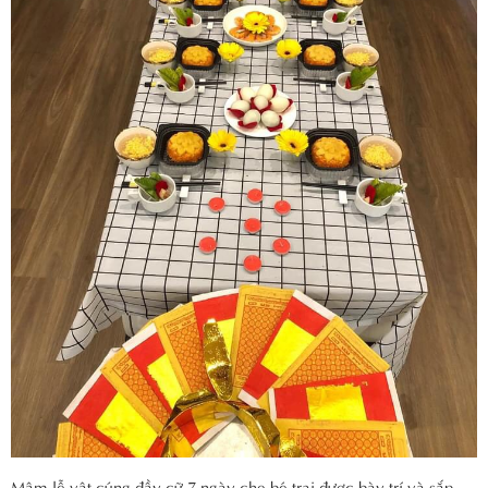
Mâm lễ vật cúng đầy cữ 7 ngày cho bé trai được bày trí và sắp