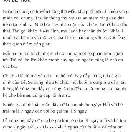
Nước ta cũng có truyền thống thờ Mẫu khá phổ biến ở nhiều vùng
miền nói chung. Truyền thống thờ Mẫu quan niệm rằng các đứa
trẻ được sinh ra. Nhờ bàn tay nhào nặn của chư vị Tiên Chúa đầu
thai. Tên gọi khác là Mẹ Sinh, mẹ Sanh hay thân thuộc. Nhất là
mười hai bà mụ và một vị Chúa Thiên thai cùng với ba Đức Ông (
theo quan niệm dân gian)
Mỗi bà mụ có trách nhiệm nhào nặn ra một bộ phận trên người
trẻ. Trẻ có lớn lên khỏe mạnh hay ngoan ngoãn cũng là nhờ ơn
các bà.
Chính vì lẽ đó mà vào dịp trẻ thôi nôi hay đầy tháng thì cả gia
đình của trẻ. Sẽ cùng nhau tổ chức một buổi lễ cúng mụ cảm tạ.
Riêng lễ cúng mụ đầy cữ cũng là dịp để cả nhà mong các bà phù
hộ cho bé mau cứng cáp, bình an …
Nhiều gia đình thắc mắc đầy cữ là bao nhiêu ngày? Đối với bé
trai thì là 7 ngày còn với bé gái thì là 9 ngày.
Lễ cúng mụ đầy cữ cho bé gái khi bé được 9 ngày tuổi và bé trai
được 7 ngày tuổi.
العاب بطاقات
Ý nghĩa của buổi lễ để cảm ơn