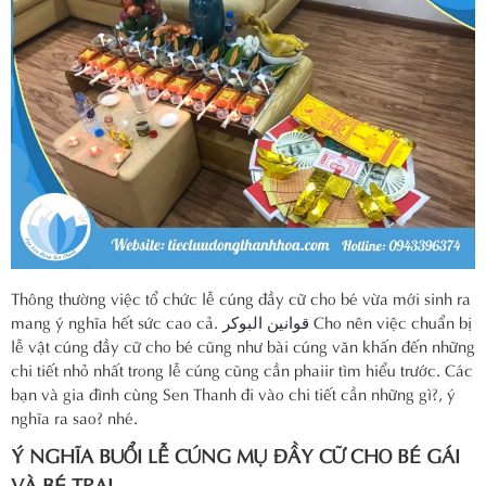
Thông thường việc tổ chức lễ cúng đầy cữ cho bé vừa mới sinh ra
mang ý nghĩa hết sức cao cả.
قوانين البوكر
Cho nên việc chuẩn bị
lễ vật cúng đầy cữ cho bé cũng như bài cúng văn khấn đến những
chi tiết nhỏ nhất trong lễ cúng cũng cần phaiir tìm hiểu trước. Các
bạn và gia đình cùng Sen Thanh đi vào chi tiết cần những gì?, ý
nghĩa ra sao? nhé.
Ý NGHĨA BUỔI LỄ CÚNG MỤ ĐẦY CỮ CHO BÉ GÁI
VÀ BÉ TRAI