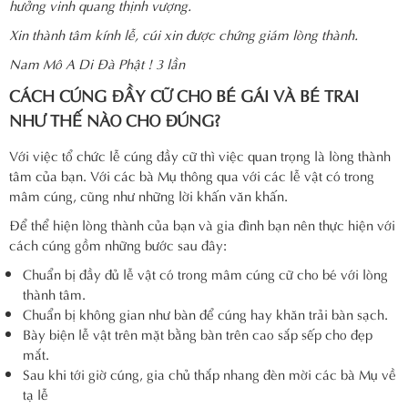
hưởng vinh quang thịnh vượng.
Xin thành tâm kính lễ, cúi xin được chứng giám lòng thành.
Nam Mô A Di Đà Phật ! 3 lần
CÁCH CÚNG ĐẦY CỮ CHO BÉ GÁI VÀ BÉ TRAI
NHƯ THẾ NÀO CHO ĐÚNG?
Với việc tổ chức lễ cúng đầy cữ thì việc quan trọng là lòng thành
tâm của bạn. Với các bà Mụ thông qua với các lễ vật có trong
mâm cúng, cũng như những lời khấn văn khấn.
Để thể hiện lòng thành của bạn và gia đình bạn nên thực hiện với
cách cúng gồm những bước sau đây:
Chuẩn bị đầy đủ lễ vật có trong mâm cúng cữ cho bé với lòng
thành tâm.
Chuẩn bị không gian như bàn để cúng hay khăn trải bàn sạch.
Bày biện lễ vật trên mặt bằng bàn trên cao sắp sếp cho đẹp
mắt.
Sau khi tới giờ cúng, gia chủ thắp nhang đèn mời các bà Mụ về
tạ lễ