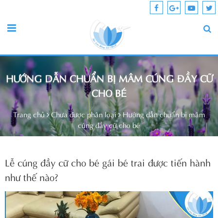
HƯỚNG DẪN CHUẨN BỊ MÂM CÚNG ĐẦY CỮ
CHO BÉ
Trang chủ
Chưa được phân loại
Hướng dẫn chuẩn bị mâm
cúng đầy cữ cho bé
Lễ cúng đầy cữ cho bé gái bé trai được tiến hành
như thế nào?