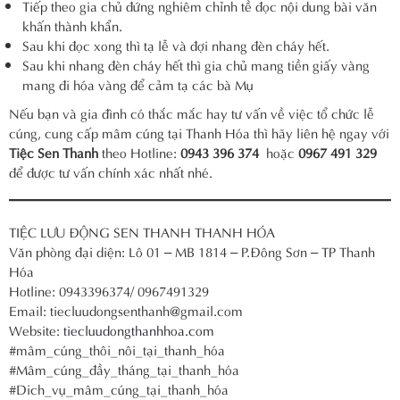
Tiếp theo gia chủ đứng nghiêm chỉnh tề đọc nội dung bài văn
khấn thành khẩn.
Sau khi đọc xong thì tạ lễ và đợi nhang đèn cháy hết.
Sau khi nhang đèn cháy hết thì gia chủ mang tiền giấy vàng
mang đi hóa vàng để cảm tạ các bà Mụ
Nếu bạn và gia đình có thắc mắc hay tư vấn về việc tổ chức lễ
cúng, cung cấp mâm cúng tại Thanh Hóa thì hãy liên hệ ngay với
Tiệc Sen Thanh
theo Hotline:
0943 396 374
hoặc
0967 491 329
để được tư vấn chính xác nhất nhé.
TIỆC LƯU ĐỘNG SEN THANH THANH HÓA
Văn phòng đại diện: Lô 01 – MB 1814 – P.Đông Sơn – TP Thanh
Hóa
Hotline: 0943396374/ 0967491329
Email: tiecluudongsenthanh@gmail.com
Website:
tiecluudongthanhhoa.com
#mâm_cúng_thôi_nôi_tại_thanh_hóa
#Mâm_cúng_đầy_tháng_tại_thanh_hóa
#Dich_vụ_mâm_cúng_tại_thanh_hóa