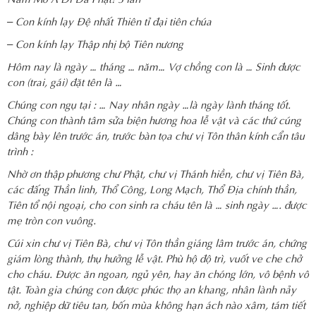
– Con kính lạy Đệ nhất Thiên tỉ đại tiên chúa
– Con kính lạy Thập nhị bộ Tiên nương
Hôm nay là ngày … tháng … năm… Vợ chồng con là … Sinh được
con (trai, gái) đặt tên là …
Chúng con ngụ tại : … Nay nhân ngày …là ngày lành tháng tốt.
Chúng con thành tâm sửa biện hương hoa lễ vật và các thứ cúng
dâng bày lên trước án, trước bàn tọa chư vị Tôn thân kính cẩn tâu
trình :
Nhờ ơn thập phương chư Phật, chư vị Thánh hiền, chư vị Tiên Bà,
các đấng Thần linh, Thổ Công, Long Mạch, Thổ Địa chính thần,
Tiên tổ nội ngoại, cho con sinh ra cháu tên là … sinh ngày …. được
mẹ tròn con vuông.
Cúi xin chư vị Tiên Bà, chư vị Tôn thần giáng lâm trước án, chứng
giám lòng thành, thụ hưởng lễ vật. Phù hộ độ trì, vuốt ve che chở
cho cháu. Được ăn ngoan, ngủ yên, hay ăn chóng lớn, vô bệnh vô
tật. Toàn gia chúng con được phúc thọ an khang, nhân lành nảy
nở, nghiệp dữ tiêu tan, bốn mùa không hạn ách nào xâm, tám tiết